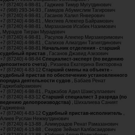
+7 (87240) 4-98-81 , Гаджиев Тимур Мугутдинович
+7 (988) 293-34-93 , Гамидов Абумислим Тагирович
+7 (87240) 4-98-81 , Гасанов Халил Янверович
+7 (87240) 4-98-81 , Мехтиев Алекпер Байрамович
+7 (87240) 4-98-81 , Мирзаханов Исабек Назимович
, Мурадов Тигран Мурадович
+7 (87240) 4-98-81 , Расулов Алекпер Мирзакеримович
+7 (87240) 4-98-81 , Салихов Алиатдин Тагиятдинович
+7 (87240) 4-98-81
Начальник отделения - старший
судебный пристав
, Гасанов Джавид Азизович
+7 (87240) 4-98-84
Специалист-эксперт (по ведению
депозитного счета)
, Ризаева Екатерина Викторовна
+7 (87240) 4-83-12
Старший смены на объекте -
судебный пристав по обеспечению установленного
порядка деятельности судов
, Бабаев Ренат
Гаджибайрамович
+7 (87240) 4-98-81 , Раджабов Адил Шамсуллаевич
+7 (87240) 4-83-12
Старший специалист 3 разряда (по
ведению делопроизводства)
, Шихалиева Саният
Гаджиевна
+7 (87240) 4-83-12
Судебный пристав-исполнитель
,
Алиев Руслан Нежмутдинович
+7 (87240) 4-13-88 , Алимурадов Ренат Рамазанович
+7 (87240) 4-13-88 , Сеидов Зейнал Калбасаидович
+7 (87240) 4-13-88 , Юзбеков Артур Раджабович