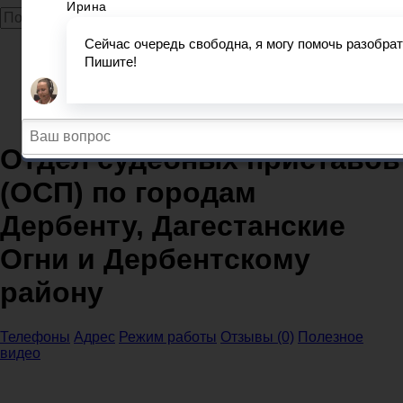
Главная
Судебные приставы
Республика Дагестан
Отдел судебных приставов (ОСП) по городам
Дербенту, Дагестанские Огни и Дербентскому району
Отдел судебных приставов
(ОСП) по городам
Дербенту, Дагестанские
Огни и Дербентскому
району
Телефоны
Адрес
Режим работы
Отзывы (0)
Полезное
видео