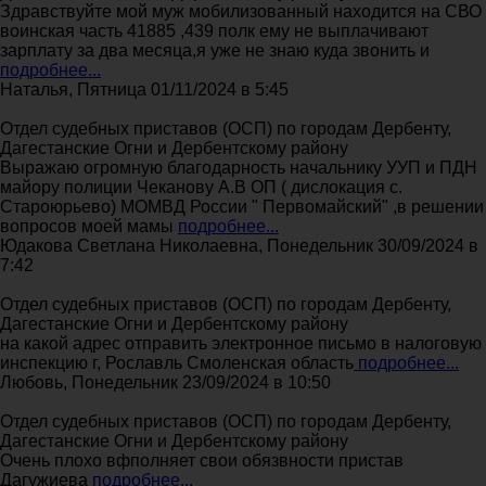
Здравствуйте мой муж мобилизованный находится на СВО
воинская часть 41885 ,439 полк ему не выплачивают
зарплату за два месяца,я уже не знаю куда звонить и
подробнее...
Наталья, Пятница 01/11/2024 в 5:45
Отдел судебных приставов (ОСП) по городам Дербенту,
Дагестанские Огни и Дербентскому району
Выражаю огромную благодарность начальнику УУП и ПДН
майору полиции Чеканову А.В ОП ( дислокация с.
Староюрьево) МОМВД России " Первомайский" ,в решении
вопросов моей мамы
подробнее...
Юдакова Светлана Николаевна, Понедельник 30/09/2024 в
7:42
Отдел судебных приставов (ОСП) по городам Дербенту,
Дагестанские Огни и Дербентскому району
на какой адрес отправить электронное письмо в налоговую
инспекцию г, Рославль Смоленская область
подробнее...
Любовь, Понедельник 23/09/2024 в 10:50
Отдел судебных приставов (ОСП) по городам Дербенту,
Дагестанские Огни и Дербентскому району
Очень плохо вфполняет свои обязвности пристав
Дагужиева
подробнее...