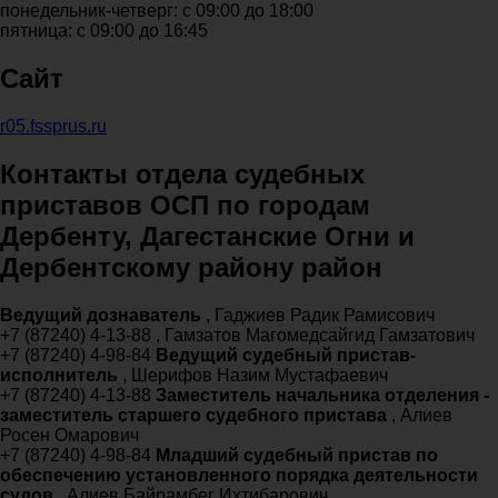
понедельник-четверг: с 09:00 до 18:00
пятница: с 09:00 до 16:45
Сайт
r05.fssprus.ru
Контакты отдела судебных
приставов ОСП по городам
Дербенту, Дагестанские Огни и
Дербентскому району район
Ведущий дознаватель
, Гаджиев Радик Рамисович
+7 (87240) 4-13-88 , Гамзатов Магомедсайгид Гамзатович
+7 (87240) 4-98-84
Ведущий судебный пристав-
исполнитель
, Шерифов Назим Мустафаевич
+7 (87240) 4-13-88
Заместитель начальника отделения -
заместитель старшего судебного пристава
, Алиев
Росен Омарович
+7 (87240) 4-98-84
Младший судебный пристав по
обеспечению установленного порядка деятельности
судов
, Алиев Байрамбег Ихтибарович