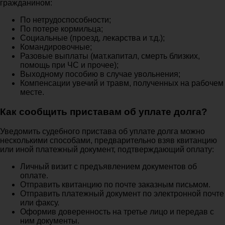
гражданином:
По нетрудоспособности;
По потере кормильца;
Социальные (проезд, лекарства и т.д.);
Командировочные;
Разовые выплаты (мат.капитал, смерть близких,
помощь при ЧС и прочее);
Выходному пособию в случае увольнения;
Компенсации увечий и травм, полученных на рабочем
месте.
Как сообщить приставам об уплате долга?
Уведомить судебного пристава об уплате долга можно
несколькими способами, предварительно взяв квитанцию
или иной платежный документ, подтверждающий оплату:
Личный визит с предъявлением документов об
оплате.
Отправить квитанцию по почте заказным письмом.
Отправить платежный документ по электронной почте
или факсу.
Оформив доверенность на третье лицо и передав с
ним документы.