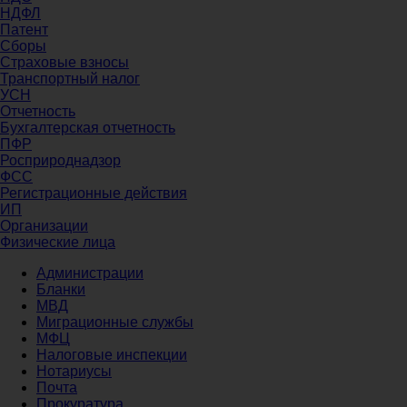
НДФЛ
Патент
Сборы
Страховые взносы
Транспортный налог
УСН
Отчетность
Бухгалтерская отчетность
ПФР
Росприроднадзор
ФСС
Регистрационные действия
ИП
Организации
Физические лица
Администрации
Бланки
МВД
Миграционные службы
МФЦ
Налоговые инспекции
Нотариусы
Почта
Прокуратура