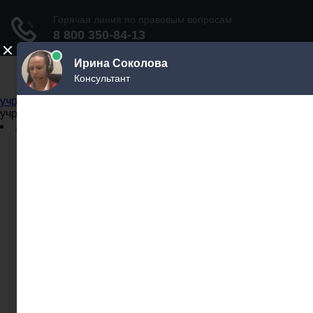
Не официальный справочник государственных
учреждений
Не официальный справочник государственных
учреждений
Задать вопрос юристу
Администрации
Бланки
МВД
Миграционные службы
МФЦ
Налоговые инспекции
Нотариусы
Почта
Прокуратура
Судебные приставы
Суды
Трудовые инспекции
Задать вопрос юристу