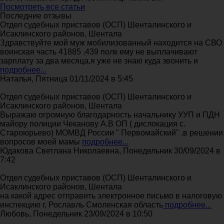
Посмотреть все статьи
Последние отзывы
Отдел судебных приставов (ОСП) Шенталинского и
Исаклинского районов, Шентала
Здравствуйте мой муж мобилизованный находится на СВО
воинская часть 41885 ,439 полк ему не выплачивают
зарплату за два месяца,я уже не знаю куда звонить и
подробнее...
Наталья, Пятница 01/11/2024 в 5:45
Отдел судебных приставов (ОСП) Шенталинского и
Исаклинского районов, Шентала
Выражаю огромную благодарность начальнику УУП и ПДН
майору полиции Чеканову А.В ОП ( дислокация с.
Староюрьево) МОМВД России " Первомайский" ,в решении
вопросов моей мамы
подробнее...
Юдакова Светлана Николаевна, Понедельник 30/09/2024 в
7:42
Отдел судебных приставов (ОСП) Шенталинского и
Исаклинского районов, Шентала
на какой адрес отправить электронное письмо в налоговую
инспекцию г, Рославль Смоленская область
подробнее...
Любовь, Понедельник 23/09/2024 в 10:50