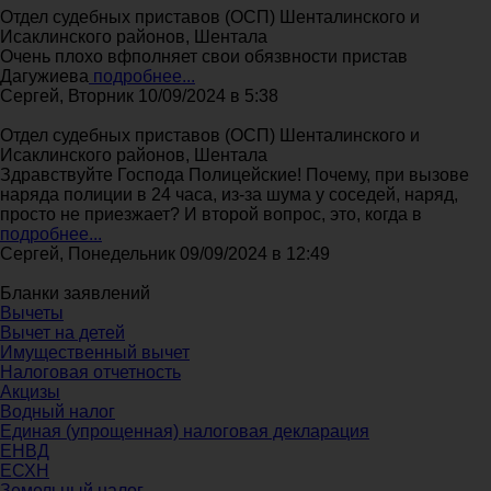
Отдел судебных приставов (ОСП) Шенталинского и
Исаклинского районов, Шентала
Очень плохо вфполняет свои обязвности пристав
Дагужиева
подробнее...
Сергей, Вторник 10/09/2024 в 5:38
Отдел судебных приставов (ОСП) Шенталинского и
Исаклинского районов, Шентала
Здравствуйте Господа Полицейские! Почему, при вызове
наряда полиции в 24 часа, из-за шума у соседей, наряд,
просто не приезжает? И второй вопрос, это, когда в
подробнее...
Сергей, Понедельник 09/09/2024 в 12:49
Бланки заявлений
Вычеты
Вычет на детей
Имущественный вычет
Налоговая отчетность
Акцизы
Водный налог
Единая (упрощенная) налоговая декларация
ЕНВД
ЕСХН
Земельный налог