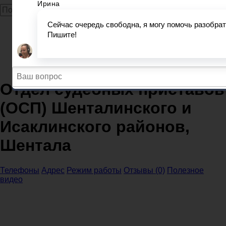
Главная
Судебные приставы
Самарская область
Отдел судебных приставов (ОСП) Шенталинского и
Исаклинского районов, Шентала
Отдел судебных приставов
(ОСП) Шенталинского и
Исаклинского районов,
Шентала
Телефоны
Адрес
Режим работы
Отзывы (0)
Полезное
видео