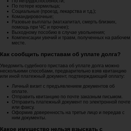
По нетрудоспособности;
По потере кормильца;
Социальные (проезд, лекарства и т.д.);
Командировочные;
Разовые выплаты (мат.капитал, смерть близких,
помощь при ЧС и прочее);
Выходному пособию в случае увольнения;
Компенсации увечий и травм, полученных на рабочем
месте.
Как сообщить приставам об уплате долга?
Уведомить судебного пристава об уплате долга можно
несколькими способами, предварительно взяв квитанцию
или иной платежный документ, подтверждающий оплату:
Личный визит с предъявлением документов об
оплате.
Отправить квитанцию по почте заказным письмом.
Отправить платежный документ по электронной почте
или факсу.
Оформив доверенность на третье лицо и передав с
ним документы.
Какое имущество нельзя взыскать с