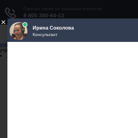
Не официальный справочник государственных
учреждений
Не официальный справочник государственных
учреждений
Задать вопрос юристу
Администрации
Бланки
МВД
Миграционные службы
МФЦ
Налоговые инспекции
Нотариусы
Почта
Прокуратура
Судебные приставы
Суды
Трудовые инспекции
Задать вопрос юристу