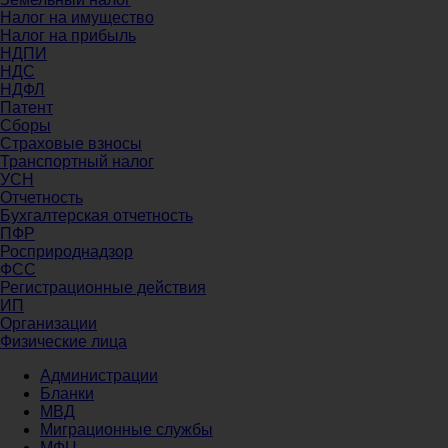
Налог на имущество
Налог на прибыль
НДПИ
НДС
НДФЛ
Патент
Сборы
Страховые взносы
Транспортный налог
УСН
Отчетность
Бухгалтерская отчетность
ПФР
Росприроднадзор
ФСС
Регистрационные действия
ИП
Организации
Физические лица
Администрации
Бланки
МВД
Миграционные службы
МФЦ