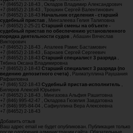
+7 (84652) 2-18-43 , Окладов Владимир Александрович
+7 (84652) 2-18-43 , Трошкин Сергей Валентинович
+7 (84652) 2-18-43
Начальник отделения - старший
судебный пристав
, Мингалеева Гелия Талиповна
+7 (84652) 2-25-21
Старший смены на объекте -
судебный пристав по обеспечению установленного
порядка деятельности судов
, Абашин Вячеслав
Викторович
+7 (84652) 2-18-43 , Апалеев Рамис Бастамович
+7 (84652) 2-18-43 , Барнаев Сергей Сергеевич
+7 (84652) 2-18-43
Старший специалист 3 разряда
,
Тябина Оксана Владимировна
+7 (84652) 2-18-43
Старший специалист 3 разряда (по
ведению депозитного счета)
, Рахматуллина Раушания
Рафаиловна
+7 (846) 522-18-43
Судебный пристав-исполнитель
,
Биляров Алексей Юрьевич
+7 (84652) 2-18-43 , Мингазова Альфия Рашитовна
+7 (846) 995-42-47 , Окладова Гюзелия Завдатовна
+7 (846) 995-84-04 , Сафиуллина Вера Алексеевна
+7 (84652) 2-18-43
Добавить отзыв
Ваш адрес email не будет опубликован. Публикация только
после одобрения администрации сайта. Обязательные