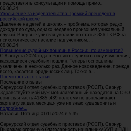
предоставлять консультации и помощь прямо...
06.08.24
Увольнение за издевательства: громкий прецедент в
российской школе
Давление на детей в школах – проблема, которая редко
доходит до суда, однако недавно произошел уникальный
случай. Впервые учителя уволили по статье 336 ТК РФ за
психологическое насилие над учеником. ...
06.08.24
Повышение судебных пошлин в России: что изменится?
С 8 августа 2024 года в России вступили в силу изменения,
касающиеся судебных пошлин. Теперь госпошлины
увеличены в несколько раз. Данное нововведение, прежде
всего, касается юридических лиц. Также в...
Посмотреть все статьи
Последние отзывы
Сернурский отдел судебных приставов (РОСП), Сернур
Здравствуйте мой муж мобилизованный находится на СВО
воинская часть 41885 ,439 полк ему не выплачивают
зарплату за два месяца,я уже не знаю куда звонить и
подробнее...
Наталья, Пятница 01/11/2024 в 5:45
Сернурский отдел судебных приставов (РОСП), Сернур
Выражаю огромную благодарность начальнику УУП и ПДН