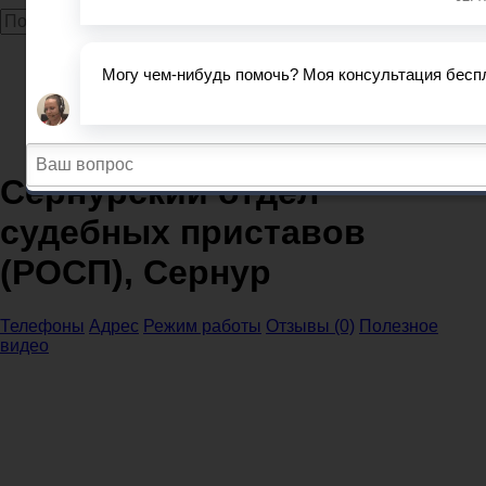
Главная
Судебные приставы
Республика Марий Эл
Сернурский отдел судебных приставов (РОСП),
Сернур
Сернурский отдел
судебных приставов
(РОСП), Сернур
Телефоны
Адрес
Режим работы
Отзывы (0)
Полезное
видео