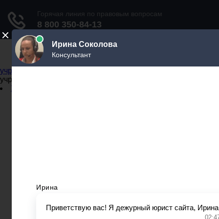
Не официальный справочник государственных
учреждений
Не официальный справочник государственных
учреждений
Задать вопрос юристу
Администрации
Бланки
МВД
Миграционные службы
МФЦ
Налоговые инспекции
Нотариусы
Почта
Прокуратура
Судебные приставы
Суды
Трудовые инспекции
Задать вопрос юристу