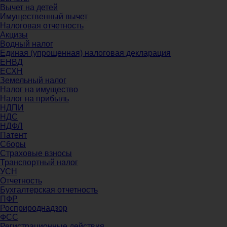
Вычет на детей
Имущественный вычет
Налоговая отчетность
Акцизы
Водный налог
Единая (упрощенная) налоговая декларация
ЕНВД
ЕСХН
Земельный налог
Налог на имущество
Налог на прибыль
НДПИ
НДС
НДФЛ
Патент
Сборы
Страховые взносы
Транспортный налог
УСН
Отчетность
Бухгалтерская отчетность
ПФР
Росприроднадзор
ФСС
Регистрационные действия