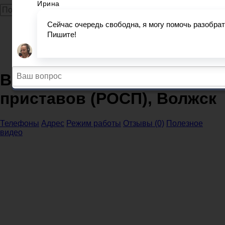
Главная
Судебные приставы
Республика Марий Эл
Волжское отдел судебных приставов (РОСП), Волжск
Волжское отдел судебных
приставов (РОСП), Волжск
Телефоны
Адрес
Режим работы
Отзывы (0)
Полезное
видео