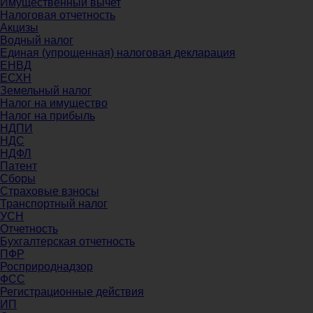
Имущественный вычет
Налоговая отчетность
Акцизы
Водный налог
Единая (упрощенная) налоговая декларация
ЕНВД
ЕСХН
Земельный налог
Налог на имущество
Налог на прибыль
НДПИ
НДС
НДФЛ
Патент
Сборы
Страховые взносы
Транспортный налог
УСН
Отчетность
Бухгалтерская отчетность
ПФР
Росприроднадзор
ФСС
Регистрационные действия
ИП