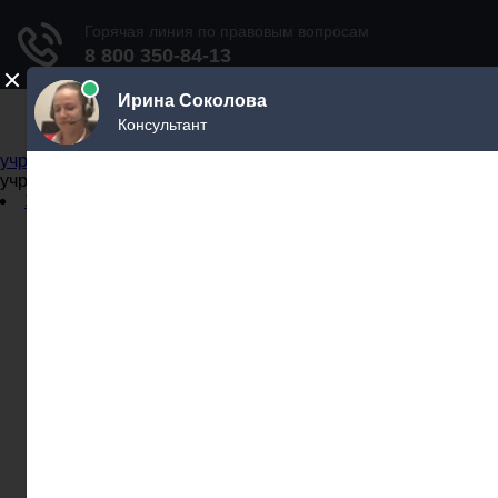
Не официальный справочник государственных
учреждений
Не официальный справочник государственных
учреждений
Задать вопрос юристу
Администрации
Бланки
МВД
Миграционные службы
МФЦ
Налоговые инспекции
Нотариусы
Почта
Прокуратура
Судебные приставы
Суды
Трудовые инспекции
Задать вопрос юристу