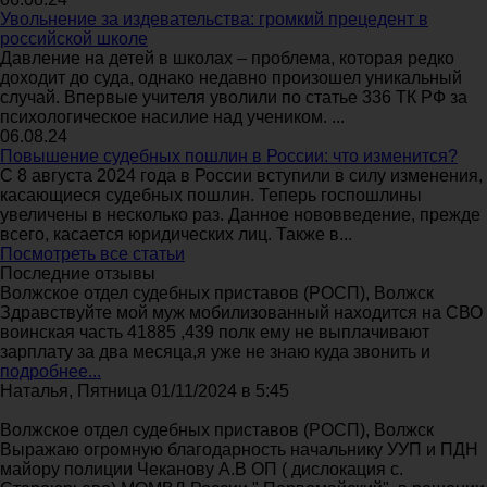
Увольнение за издевательства: громкий прецедент в
российской школе
Давление на детей в школах – проблема, которая редко
доходит до суда, однако недавно произошел уникальный
случай. Впервые учителя уволили по статье 336 ТК РФ за
психологическое насилие над учеником. ...
06.08.24
Повышение судебных пошлин в России: что изменится?
С 8 августа 2024 года в России вступили в силу изменения,
касающиеся судебных пошлин. Теперь госпошлины
увеличены в несколько раз. Данное нововведение, прежде
всего, касается юридических лиц. Также в...
Посмотреть все статьи
Последние отзывы
Волжское отдел судебных приставов (РОСП), Волжск
Здравствуйте мой муж мобилизованный находится на СВО
воинская часть 41885 ,439 полк ему не выплачивают
зарплату за два месяца,я уже не знаю куда звонить и
подробнее...
Наталья, Пятница 01/11/2024 в 5:45
Волжское отдел судебных приставов (РОСП), Волжск
Выражаю огромную благодарность начальнику УУП и ПДН
майору полиции Чеканову А.В ОП ( дислокация с.