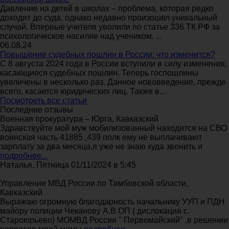
Давление на детей в школах – проблема, которая редко
доходит до суда, однако недавно произошел уникальный
случай. Впервые учителя уволили по статье 336 ТК РФ за
психологическое насилие над учеником. ...
06.08.24
Повышение судебных пошлин в России: что изменится?
С 8 августа 2024 года в России вступили в силу изменения,
касающиеся судебных пошлин. Теперь госпошлины
увеличены в несколько раз. Данное нововведение, прежде
всего, касается юридических лиц. Также в...
Посмотреть все статьи
Последние отзывы
Военная прокуратура – Юрга, Кавказский
Здравствуйте мой муж мобилизованный находится на СВО
воинская часть 41885 ,439 полк ему не выплачивают
зарплату за два месяца,я уже не знаю куда звонить и
подробнее...
Наталья, Пятница 01/11/2024 в 5:45
Управление МВД России по Тамбовской области,
Кавказский
Выражаю огромную благодарность начальнику УУП и ПДН
майору полиции Чеканову А.В ОП ( дислокация с.
Староюрьево) МОМВД России " Первомайский" ,в решении