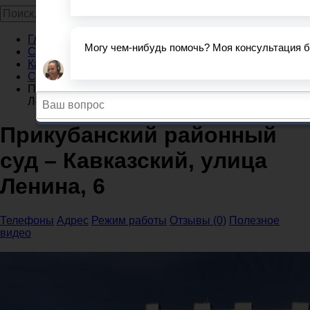
Главная
Суды
Карачаево-Черкесская Республика
Суды Кавказский
Прикубанский районный суд – Кавказский, улица
Ленина, 6
Прикубанский районный
суд – Кавказский, улица
Ленина, 6
Телефоны
Адрес
Режим работы
Отзывы (0)
Полезное
видео