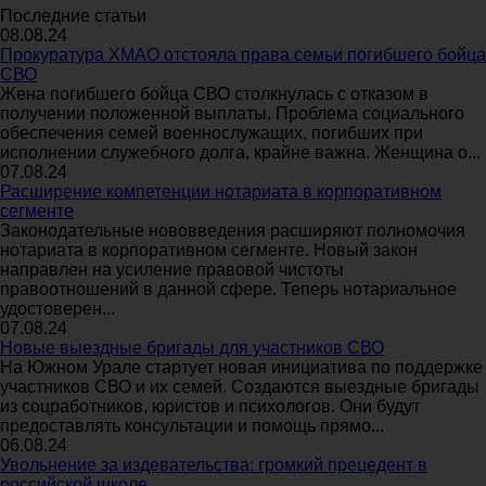
Последние статьи
08.08.24
Прокуратура ХМАО отстояла права семьи погибшего бойца
СВО
Жена погибшего бойца СВО столкнулась с отказом в
получении положенной выплаты. Проблема социального
обеспечения семей военнослужащих, погибших при
исполнении служебного долга, крайне важна. Женщина о...
07.08.24
Расширение компетенции нотариата в корпоративном
сегменте
Законодательные нововведения расширяют полномочия
нотариата в корпоративном сегменте. Новый закон
направлен на усиление правовой чистоты
правоотношений в данной сфере. Теперь нотариальное
удостоверен...
07.08.24
Новые выездные бригады для участников СВО
На Южном Урале стартует новая инициатива по поддержке
участников СВО и их семей. Создаются выездные бригады
из соцработников, юристов и психологов. Они будут
предоставлять консультации и помощь прямо...
06.08.24
Увольнение за издевательства: громкий прецедент в
российской школе