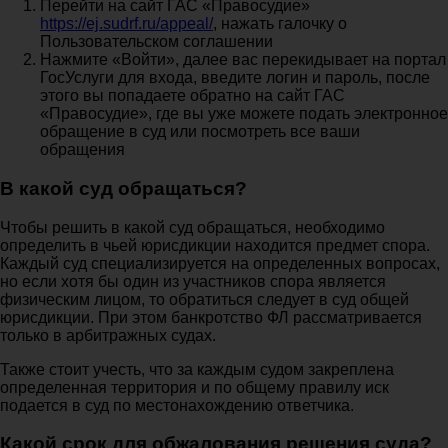
Перейти на сайт ГАС «Правосудие»
https://ej.sudrf.ru/appeal/
, нажать галочку о
Пользовательском соглашении
Нажмите «Войти», далее вас перекидывает на портал
ГосУслуги для входа, введите логин и пароль, после
этого вы попадаете обратно на сайт ГАС
«Правосудие», где вы уже можете подать электронное
обращение в суд или посмотреть все ваши
обращения
В какой суд обращаться?
Чтобы решить в какой суд обращаться, необходимо
определить в чьей юрисдикции находится предмет спора.
Каждый суд специализируется на определенных вопросах,
но если хотя бы один из участников спора является
физическим лицом, то обратиться следует в суд общей
юрисдикции. При этом банкротство ФЛ рассматривается
только в арбитражных судах.
Также стоит учесть, что за каждым судом закреплена
определенная территория и по общему правилу иск
подается в суд по местонахождению ответчика.
Какой срок для обжалования решения суда?