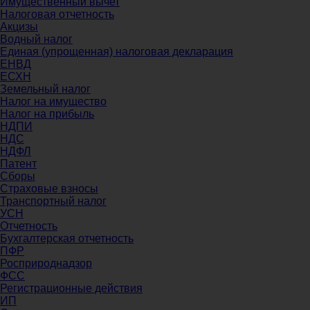
Имущественный вычет
Налоговая отчетность
Акцизы
Водный налог
Единая (упрощенная) налоговая декларация
ЕНВД
ЕСХН
Земельный налог
Налог на имущество
Налог на прибыль
НДПИ
НДС
НДФЛ
Патент
Сборы
Страховые взносы
Транспортный налог
УСН
Отчетность
Бухгалтерская отчетность
ПФР
Росприроднадзор
ФСС
Регистрационные действия
ИП