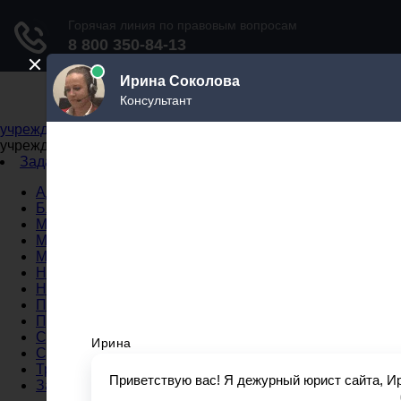
Не официальный справочник государственных
учреждений
Не официальный справочник государственных
учреждений
Задать вопрос юристу
Администрации
Бланки
МВД
Миграционные службы
МФЦ
Налоговые инспекции
Нотариусы
Почта
Прокуратура
Судебные приставы
Суды
Трудовые инспекции
Задать вопрос юристу