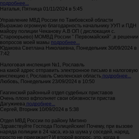
подробнее...
Наталья, Пятница 01/11/2024 в 5:45
Управление МВД России по Тамбовской области
Выражаю огромную благодарность начальнику УУП и ПДН
майору полиции Чеканову А.В ОП ( дислокация с.
Староюрьево) МОМВД России " Первомайский" ,в решении
вопросов моей мамы
подробнее...
Юдакова Светлана Николаевна, Понедельник 30/09/2024 в
7:42
Налоговая инспекция №1, Рославль
на какой адрес отправить электронное письмо в налоговую
инспекцию г, Рославль Смоленская область
подробнее...
Любовь, Понедельник 23/09/2024 в 10:50
Гиагинский районный отдел судебных приставов
Очень плохо вфполняет свои обязвности пристав
Дагужиева
подробнее...
Сергей, Вторник 10/09/2024 в 5:38
Отдел МВД России по району Митино
Здравствуйте Господа Полицейские! Почему, при вызове
наряда полиции в 24 часа, из-за шума у соседей, наряд,
просто не приезжает? И второй вопрос, это, когда в