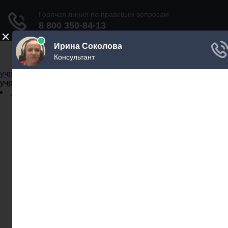
Не официальный справочник государственных
учреждений
Не официальный справочник государственных
учреждений
Задать вопрос юристу
Администрации
Бланки
МВД
Миграционные службы
МФЦ
Налоговые инспекции
Нотариусы
Почта
Прокуратура
Судебные приставы
Суды
Трудовые инспекции
Задать вопрос юристу