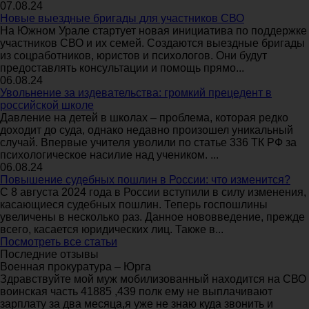
07.08.24
Новые выездные бригады для участников СВО
На Южном Урале стартует новая инициатива по поддержке
участников СВО и их семей. Создаются выездные бригады
из соцработников, юристов и психологов. Они будут
предоставлять консультации и помощь прямо...
06.08.24
Увольнение за издевательства: громкий прецедент в
российской школе
Давление на детей в школах – проблема, которая редко
доходит до суда, однако недавно произошел уникальный
случай. Впервые учителя уволили по статье 336 ТК РФ за
психологическое насилие над учеником. ...
06.08.24
Повышение судебных пошлин в России: что изменится?
С 8 августа 2024 года в России вступили в силу изменения,
касающиеся судебных пошлин. Теперь госпошлины
увеличены в несколько раз. Данное нововведение, прежде
всего, касается юридических лиц. Также в...
Посмотреть все статьи
Последние отзывы
Военная прокуратура – Юрга
Здравствуйте мой муж мобилизованный находится на СВО
воинская часть 41885 ,439 полк ему не выплачивают
зарплату за два месяца,я уже не знаю куда звонить и