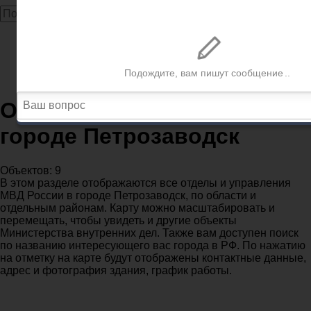
Главная
МВД
Республика Карелия
Отделения полиции МВД в городе Петрозаводск
Отделения полиции МВД в
городе Петрозаводск
Объектов: 9
В этом разделе отображаются все отделы и управления
МВД России в городе Петрозаводск, по области и
отдельным районам. Карту можно масштабировать и
перемещать, чтобы увидеть и другие объекты
Министерства внутренних дел. Также вам доступен поиск
по названию интересующего вас города в РФ. По нажатию
на отметку на карте будут отображены контактные данные,
адрес и фотография здания, график работы.