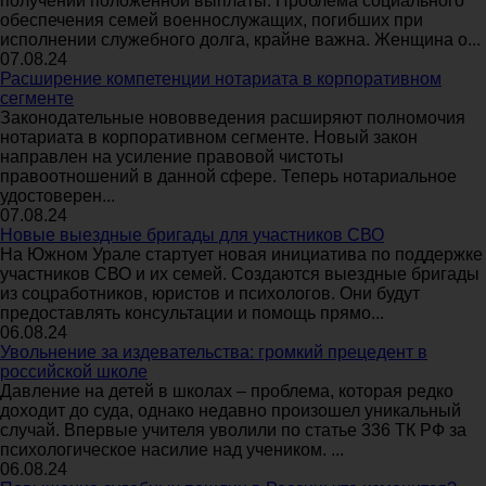
получении положенной выплаты. Проблема социального
обеспечения семей военнослужащих, погибших при
исполнении служебного долга, крайне важна. Женщина о...
07.08.24
Расширение компетенции нотариата в корпоративном
сегменте
Законодательные нововведения расширяют полномочия
нотариата в корпоративном сегменте. Новый закон
направлен на усиление правовой чистоты
правоотношений в данной сфере. Теперь нотариальное
удостоверен...
07.08.24
Новые выездные бригады для участников СВО
На Южном Урале стартует новая инициатива по поддержке
участников СВО и их семей. Создаются выездные бригады
из соцработников, юристов и психологов. Они будут
предоставлять консультации и помощь прямо...
06.08.24
Увольнение за издевательства: громкий прецедент в
российской школе
Давление на детей в школах – проблема, которая редко
доходит до суда, однако недавно произошел уникальный
случай. Впервые учителя уволили по статье 336 ТК РФ за
психологическое насилие над учеником. ...
06.08.24