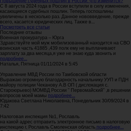
Повышение судебных пошлин в России: что изменится?
С 8 августа 2024 года в России вступили в силу изменения,
касающиеся судебных пошлин. Теперь госпошлины
увеличены в несколько раз. Данное нововведение, прежде
всего, касается юридических лиц. Также в...
Посмотреть все статьи
Последние отзывы
Военная прокуратура – Юрга
Здравствуйте мой муж мобилизованный находится на СВО
воинская часть 41885 ,439 полк ему не выплачивают
зарплату за два месяца,я уже не знаю куда звонить и
подробнее...
Наталья, Пятница 01/11/2024 в 5:45
Управление МВД России по Тамбовской области
Выражаю огромную благодарность начальнику УУП и ПДН
майору полиции Чеканову А.В ОП ( дислокация с.
Староюрьево) МОМВД России " Первомайский" ,в решении
вопросов моей мамы
подробнее...
Юдакова Светлана Николаевна, Понедельник 30/09/2024 в
7:42
Налоговая инспекция №1, Рославль
на какой адрес отправить электронное письмо в налоговую
инспекцию г, Рославль Смоленская область
подробнее...