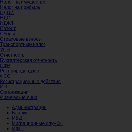
Налог на имущество
Налог на прибыль
НДПИ
НДС
НДФЛ
Патент
Сборы
Страховые взносы
Транспортный налог
УСН
Отчетность
Бухгалтерская отчетность
ПФР
Росприроднадзор
ФСС
Регистрационные действия
ИП
Организации
Физические лица
Администрации
Бланки
МВД
Миграционные службы
МФЦ