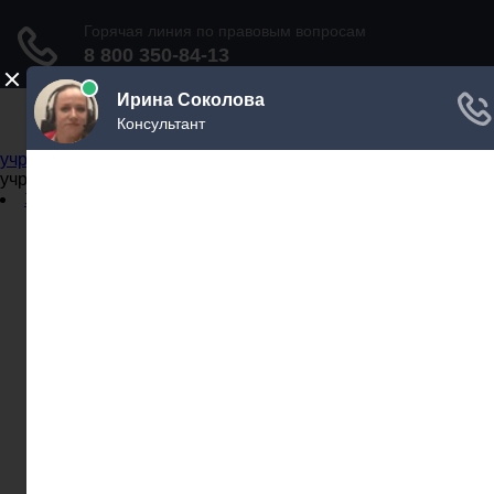
Не официальный справочник государственных
учреждений
Не официальный справочник государственных
учреждений
Задать вопрос юристу
Администрации
Бланки
МВД
Миграционные службы
МФЦ
Налоговые инспекции
Нотариусы
Почта
Прокуратура
Судебные приставы
Суды
Трудовые инспекции
Задать вопрос юристу