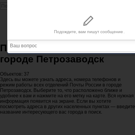
Главная
Почта
Республика Карелия
Почтовые отделения в городе Петрозаводск
Почтовые отделения в
городе Петрозаводск
Объектов: 37
Здесь вы можете узнать адреса, номера телефонов и
режим работы всех отделений Почты России в городе
Петрозаводск. Выберите то, что расположено ближе и
удобнее к вам и нажмите на его метку на карте. Вся нужная
информация появится на экране. Если вы хотите
посмотреть адреса в других населенных пунктах — введите
название интересующего вас города в поиск.