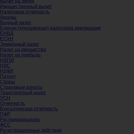
Вычет на детей
Имущественный вычет
Налоговая отчетность
Акцизы
Водный налог
Единая (упрощенная) налоговая декларация
ЕНВД
ЕСХН
Земельный налог
Налог на имущество
Налог на прибыль
НДПИ
НДС
НДФЛ
Патент
Сборы
Страховые взносы
Транспортный налог
УСН
Отчетность
Бухгалтерская отчетность
ПФР
Росприроднадзор
ФСС
Регистрационные действия