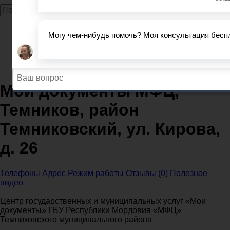
Главная
МФЦ
Республика Мордовия
Мои документы МФЦ, Темников, район Темниковский,
ул. Кирова, д. 26
Мои документы МФЦ,
Темников, район
Темниковский, ул. Кирова,
д. 26
Телефоны
Адрес
Режим работы
Отзывы (0)
Полезное
видео
Центр государственных и муниципальных услуг «Мои
документы» ГБУ Республики Мордовия «МФЦ»
Темниковского муниципального района