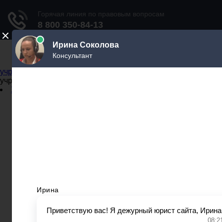
Не официальный справочник государственных
учреждений
Не официальный справочник государственных
учреждений
Задать вопрос юристу
Администрации
Бланки
МВД
Миграционные службы
МФЦ
Налоговые инспекции
Нотариусы
Почта
Прокуратура
Судебные приставы
Суды
Трудовые инспекции
Задать вопрос юристу