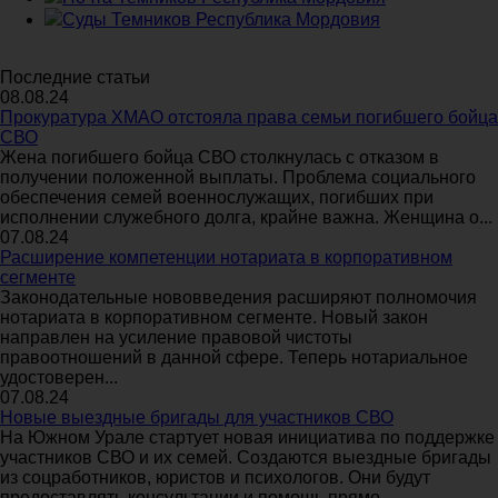
Суды Темников Республика Мордовия
Последние статьи
08.08.24
Прокуратура ХМАО отстояла права семьи погибшего бойца
СВО
Жена погибшего бойца СВО столкнулась с отказом в
получении положенной выплаты. Проблема социального
обеспечения семей военнослужащих, погибших при
исполнении служебного долга, крайне важна. Женщина о...
07.08.24
Расширение компетенции нотариата в корпоративном
сегменте
Законодательные нововведения расширяют полномочия
нотариата в корпоративном сегменте. Новый закон
направлен на усиление правовой чистоты
правоотношений в данной сфере. Теперь нотариальное
удостоверен...
07.08.24
Новые выездные бригады для участников СВО
На Южном Урале стартует новая инициатива по поддержке
участников СВО и их семей. Создаются выездные бригады
из соцработников, юристов и психологов. Они будут
предоставлять консультации и помощь прямо...