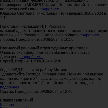
майору полиции Чеканову А.В ОП ( дислокация с.
Староюрьево) МОМВД России " Первомайский" ,в решении
вопросов моей мамы
подробнее...
Юдакова Светлана Николаевна, Понедельник 30/09/2024 в
7:42
Налоговая инспекция №1, Рославль
на какой адрес отправить электронное письмо в налоговую
инспекцию г, Рославль Смоленская область
подробнее...
Любовь, Понедельник 23/09/2024 в 10:50
Гиагинский районный отдел судебных приставов
Очень плохо вфполняет свои обязвности пристав
Дагужиева
подробнее...
Сергей, Вторник 10/09/2024 в 5:38
Отдел МВД России по району Митино
Здравствуйте Господа Полицейские! Почему, при вызове
наряда полиции в 24 часа, из-за шума у соседей, наряд,
просто не приезжает? И второй вопрос, это, когда в
подробнее...
Сергей, Понедельник 09/09/2024 в 12:49
Бланки заявлений
Вычеты