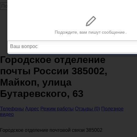
Главная
Почта
Республика Адыгея
Почта Майкоп
Городское отделение почты России 385002, Майкоп,
улица Бутаревского, 63
Городское отделение
почты России 385002,
Майкоп, улица
Бутаревского, 63
Телефоны
Адрес
Режим работы
Отзывы (0)
Полезное
видео
Городское отделение почтовой связи 385002