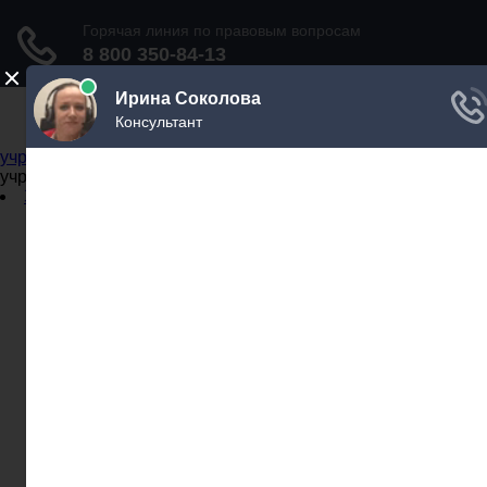
Не официальный справочник государственных
учреждений
Не официальный справочник государственных
учреждений
Задать вопрос юристу
Администрации
Бланки
МВД
Миграционные службы
МФЦ
Налоговые инспекции
Нотариусы
Почта
Прокуратура
Судебные приставы
Суды
Трудовые инспекции
Задать вопрос юристу