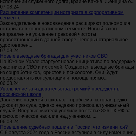
исполнении служебного долга, крайне важна. Женщина о...
07.08.24
Расширение компетенции нотариата в корпоративном
сегменте
Законодательные нововведения расширяют полномочия
нотариата в корпоративном сегменте. Новый закон
направлен на усиление правовой чистоты
правоотношений в данной сфере. Теперь нотариальное
удостоверен...
07.08.24
Новые выездные бригады для участников СВО
На Южном Урале стартует новая инициатива по поддержке
участников СВО и их семей. Создаются выездные бригады
из соцработников, юристов и психологов. Они будут
предоставлять консультации и помощь прямо...
06.08.24
Увольнение за издевательства: громкий прецедент в
российской школе
Давление на детей в школах – проблема, которая редко
доходит до суда, однако недавно произошел уникальный
случай. Впервые учителя уволили по статье 336 ТК РФ за
психологическое насилие над учеником. ...
06.08.24
Повышение судебных пошлин в России: что изменится?
С 8 августа 2024 года в России вступили в силу изменения,