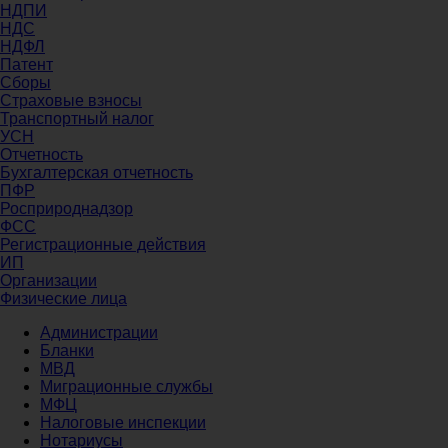
НДПИ
НДС
НДФЛ
Патент
Сборы
Страховые взносы
Транспортный налог
УСН
Отчетность
Бухгалтерская отчетность
ПФР
Росприроднадзор
ФСС
Регистрационные действия
ИП
Организации
Физические лица
Администрации
Бланки
МВД
Миграционные службы
МФЦ
Налоговые инспекции
Нотариусы