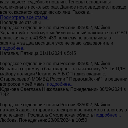
касающиеся судебных пошлин. Теперь госпошлины
увеличены в несколько раз. Данное нововведение, прежде
всего, касается юридических лиц. Также в...
Посмотреть все статьи
Последние отзывы
Городское отделение почты России 385002, Майкоп
Здравствуйте мой муж мобилизованный находится на СВО
воинская часть 41885 ,439 полк ему не выплачивают
зарплату за два месяца,я уже не знаю куда звонить и
подробнее...
Наталья, Пятница 01/11/2024 в 5:45
Городское отделение почты России 385002, Майкоп
Выражаю огромную благодарность начальнику УУП и ПДН
майору полиции Чеканову А.В ОП ( дислокация с.
Староюрьево) МОМВД России " Первомайский" ,в решении
вопросов моей мамы
подробнее...
Юдакова Светлана Николаевна, Понедельник 30/09/2024 в
7:42
Городское отделение почты России 385002, Майкоп
на какой адрес отправить электронное письмо в налоговую
инспекцию г, Рославль Смоленская область
подробнее...
Любовь, Понедельник 23/09/2024 в 10:50