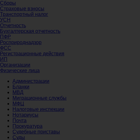
Сборы
Страховые взносы
Транспортный налог
УСН
Отчетность
Бухгалтерская отчетность
ПФР
Росприроднадзор
ФСС
Регистрационные действия
ИП
Организации
Физические лица
Администрации
Бланки
МВД
Миграционные службы
МФЦ
Налоговые инспекции
Нотариусы
Почта
Прокуратура
Судебные приставы
Суды