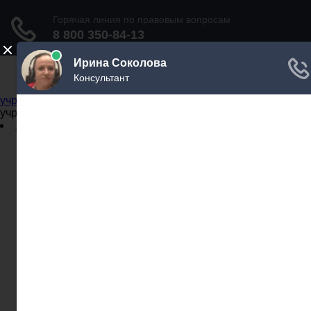
Не официальный справочник государственных
учреждений
Не официальный справочник государственных
учреждений
Задать вопрос юристу
Администрации
Бланки
МВД
Миграционные службы
МФЦ
Налоговые инспекции
Нотариусы
Почта
Прокуратура
Судебные приставы
Суды
Трудовые инспекции
Задать вопрос юристу