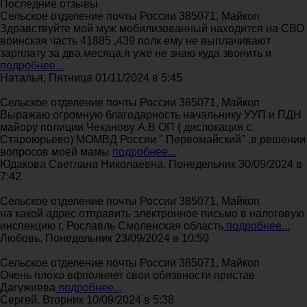
Последние отзывы
Сельское отделение почты России 385071, Майкоп
Здравствуйте мой муж мобилизованный находится на СВО
воинская часть 41885 ,439 полк ему не выплачивают
зарплату за два месяца,я уже не знаю куда звонить и
подробнее...
Наталья, Пятница 01/11/2024 в 5:45
Сельское отделение почты России 385071, Майкоп
Выражаю огромную благодарность начальнику УУП и ПДН
майору полиции Чеканову А.В ОП ( дислокация с.
Староюрьево) МОМВД России " Первомайский" ,в решении
вопросов моей мамы
подробнее...
Юдакова Светлана Николаевна, Понедельник 30/09/2024 в
7:42
Сельское отделение почты России 385071, Майкоп
на какой адрес отправить электронное письмо в налоговую
инспекцию г, Рославль Смоленская область
подробнее...
Любовь, Понедельник 23/09/2024 в 10:50
Сельское отделение почты России 385071, Майкоп
Очень плохо вфполняет свои обязвности пристав
Дагужиева
подробнее...
Сергей, Вторник 10/09/2024 в 5:38