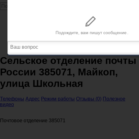
Главная
Почта
Республика Адыгея
Почта Майкоп
Сельское отделение почты России 385071, Майкоп,
улица Школьная
Сельское отделение почты
России 385071, Майкоп,
улица Школьная
Телефоны
Адрес
Режим работы
Отзывы (0)
Полезное
видео
Почтовое отделение 385071