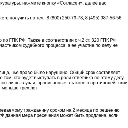
окуратуры, нажмите кнопку «Согласен», далее вас
олучить по тел.: 8 (800) 250-79-78, 8 (495) 987-56-56
о ГПК РФ. Также в соответствии с ч.2 ст. 320 ГПК РФ
астником судебного процесса, а ее участие по делу не
 лица, чье право было нарушено. Общий срок составляет
том, кто будет выступать в роли ответчика по этому делу.
ляют лишь случаи, прописанные в законе о противодействии
 меньше трех лет.
зреваемому гражданину сроком на 2 месяца по решению
 РФ данная мера пресечения может быть продлена, если