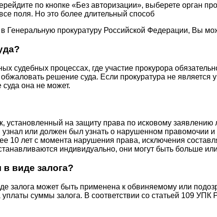
 перейдите по кнопке «Без авторизации», выберете орган пр
все поля. Но это более длительный способ
неральную прокуратуру Российской Федерации, Вы можете п
уда?
 судебных процессах, где участие прокурора обязательно п
 обжаловать решение суда. Если прокуратура не является уч
суда она не может.
срок, установленный на защиту права по исковому заявлению
н узнал или должен был узнать о нарушенном правомочии и о 
олее 10 лет с момента нарушения права, исключения состав
устанавливаются индивидуально, они могут быть больше или
 в виде залога?
иде залога может быть применена к обвиняемому или подо
 уплаты суммы залога. В соответствии со статьей 109 УПК