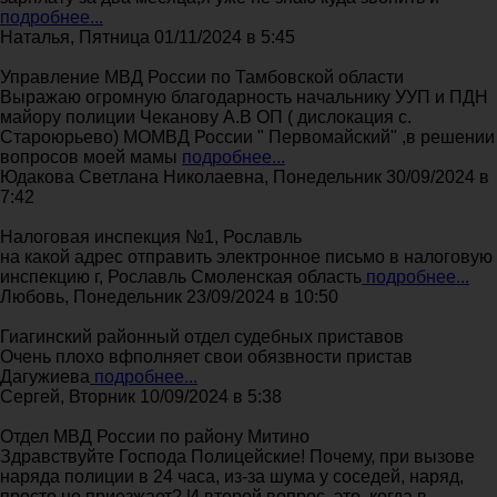
подробнее...
Наталья, Пятница 01/11/2024 в 5:45
Управление МВД России по Тамбовской области
Выражаю огромную благодарность начальнику УУП и ПДН
майору полиции Чеканову А.В ОП ( дислокация с.
Староюрьево) МОМВД России " Первомайский" ,в решении
вопросов моей мамы
подробнее...
Юдакова Светлана Николаевна, Понедельник 30/09/2024 в
7:42
Налоговая инспекция №1, Рославль
на какой адрес отправить электронное письмо в налоговую
инспекцию г, Рославль Смоленская область
подробнее...
Любовь, Понедельник 23/09/2024 в 10:50
Гиагинский районный отдел судебных приставов
Очень плохо вфполняет свои обязвности пристав
Дагужиева
подробнее...
Сергей, Вторник 10/09/2024 в 5:38
Отдел МВД России по району Митино
Здравствуйте Господа Полицейские! Почему, при вызове
наряда полиции в 24 часа, из-за шума у соседей, наряд,
просто не приезжает? И второй вопрос, это, когда в