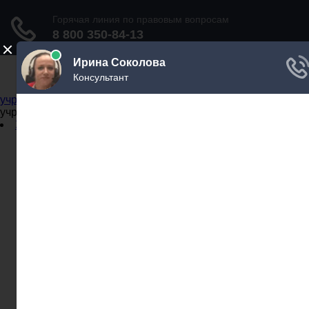
Не официальный справочник государственных
учреждений
Не официальный справочник государственных
учреждений
Задать вопрос юристу
Администрации
Бланки
МВД
Миграционные службы
МФЦ
Налоговые инспекции
Нотариусы
Почта
Прокуратура
Судебные приставы
Суды
Трудовые инспекции
Задать вопрос юристу