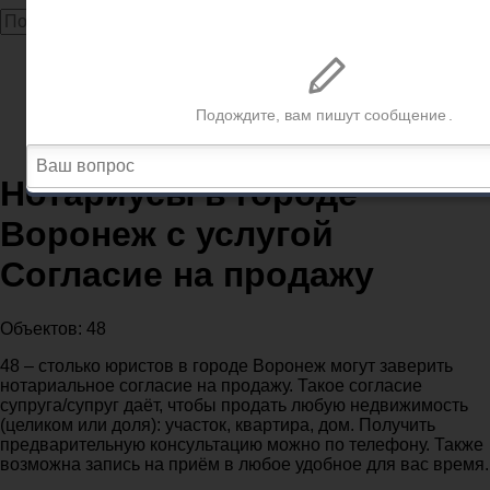
Главная
Нотариусы
Нотариусы Воронеж
Нотариусы в городе Воронеж с услугой Согласие на
продажу
Нотариусы в городе
Воронеж с услугой
Согласие на продажу
Объектов: 48
48 – столько юристов в городе Воронеж могут заверить
нотариальное согласие на продажу. Такое согласие
супруга/супруг даёт, чтобы продать любую недвижимость
(целиком или доля): участок, квартира, дом. Получить
предварительную консультацию можно по телефону. Также
возможна запись на приём в любое удобное для вас время.