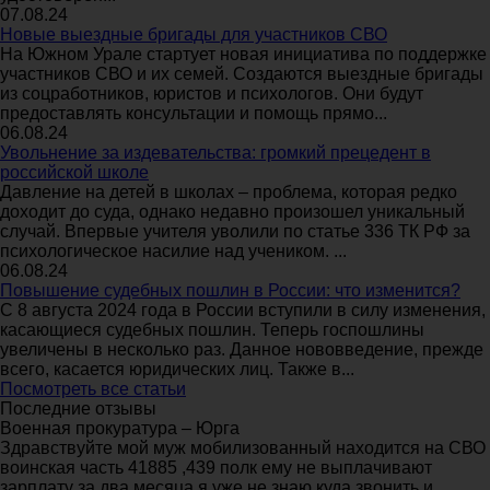
07.08.24
Новые выездные бригады для участников СВО
На Южном Урале стартует новая инициатива по поддержке
участников СВО и их семей. Создаются выездные бригады
из соцработников, юристов и психологов. Они будут
предоставлять консультации и помощь прямо...
06.08.24
Увольнение за издевательства: громкий прецедент в
российской школе
Давление на детей в школах – проблема, которая редко
доходит до суда, однако недавно произошел уникальный
случай. Впервые учителя уволили по статье 336 ТК РФ за
психологическое насилие над учеником. ...
06.08.24
Повышение судебных пошлин в России: что изменится?
С 8 августа 2024 года в России вступили в силу изменения,
касающиеся судебных пошлин. Теперь госпошлины
увеличены в несколько раз. Данное нововведение, прежде
всего, касается юридических лиц. Также в...
Посмотреть все статьи
Последние отзывы
Военная прокуратура – Юрга
Здравствуйте мой муж мобилизованный находится на СВО
воинская часть 41885 ,439 полк ему не выплачивают
зарплату за два месяца,я уже не знаю куда звонить и