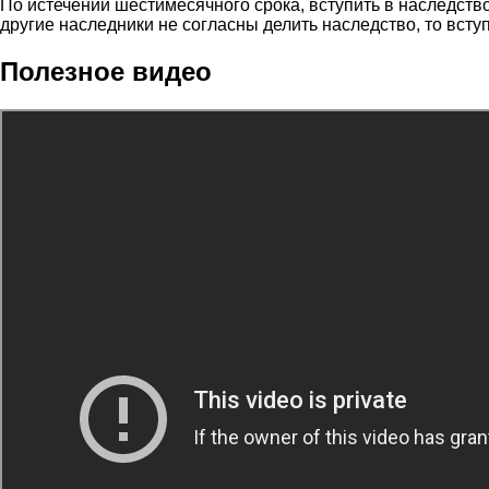
По истечении шестимесячного срока, вступить в наследство
другие наследники не согласны делить наследство, то всту
Полезное видео