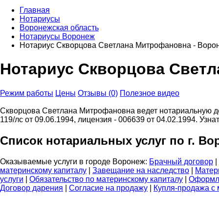
Главная
Нотариусы
Воронежская область
Нотариусы Воронеж
Нотариус Скворцова Светлана Митрофановна - Воро
Нотариус Скворцова Светл
Режим работы
Цены
Отзывы (0)
Полезное видео
Скворцова Светлана Митрофановна ведет нотариальную деят
119/лс от 09.06.1994, лицензия - 006639 от 04.02.1994. Уз
Список нотариальных услуг по г. Во
Оказываемые услуги в городе Воронеж:
Брачный договор
|
материнскому капиталу
|
Завещание на наследство
|
Матер
услуги
|
Обязательство по материнскому капиталу
|
Оформл
Договор дарения
|
Согласие на продажу
|
Купля-продажа с