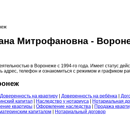
неж
ана Митрофановна - Ворон
ельностью в Воронеже с 1994-го года. Имеет статус дейст
нать адрес, телефон и ознакомиться с режимом и графиком р
ронеж
Доверенность на квартиру
|
Доверенность на ребёнка
|
Дог
инский капитал
|
Наследство у нотариуса
|
Нотариальная до
ение квартиры
|
Оформление наследства
|
Продажа кварт
 материнским капиталом
|
Нотариальный договор