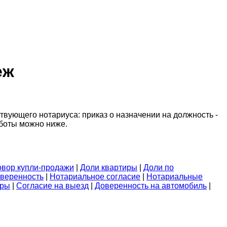
еж
вующего нотариуса: приказ о назначении на должность -
аботы можно ниже.
овор купли-продажи
|
Доли квартиры
|
Доли по
веренность
|
Нотариальное согласие
|
Нотариальные
иры
|
Согласие на выезд
|
Доверенность на автомобиль
|