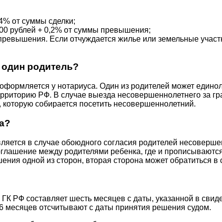
4% от суммы сделки;
000 рублей + 0,2% от суммы превышения;
 превышения. Если отчуждается жилье или земельные участ
 один родитель?
 оформляется у нотариуса. Один из родителей может едино
ерриторию РФ. В случае выезда несовершеннолетнего за гр
у, которую собирается посетить несовершеннолетний.
а?
ляется в случае обоюдного согласия родителей несоверше
соглашение между родителями ребенка, где и прописываютс
ения одной из сторон, вторая сторона может обратиться в
54 ГК РФ составляет шесть месяцев с даты, указанной в свид
6 месяцев отсчитывают с даты принятия решения судом.