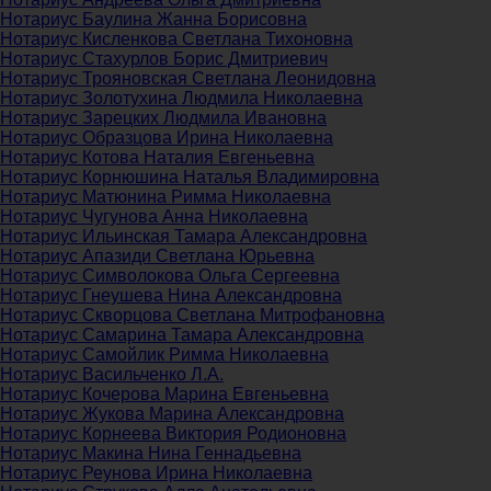
Нотариус Баулина Жанна Борисовна
Нотариус Кисленкова Светлана Тихоновна
Нотариус Стахурлов Борис Дмитриевич
Нотариус Трояновская Светлана Леонидовна
Нотариус Золотухина Людмила Николаевна
Нотариус Зарецких Людмила Ивановна
Нотариус Образцова Ирина Николаевна
Нотариус Котова Наталия Евгеньевна
Нотариус Корнюшина Наталья Владимировна
Нотариус Матюнина Римма Николаевна
Нотариус Чугунова Анна Николаевна
Нотариус Ильинская Тамара Александровна
Нотариус Апазиди Светлана Юрьевна
Нотариус Символокова Ольга Сергеевна
Нотариус Гнеушева Нина Александровна
Нотариус Скворцова Светлана Митрофановна
Нотариус Самарина Тамара Александровна
Нотариус Самойлик Римма Николаевна
Нотариус Васильченко Л.А.
Нотариус Кочерова Марина Евгеньевна
Нотариус Жукова Марина Александровна
Нотариус Корнеева Виктория Родионовна
Нотариус Макина Нина Геннадьевна
Нотариус Реунова Ирина Николаевна