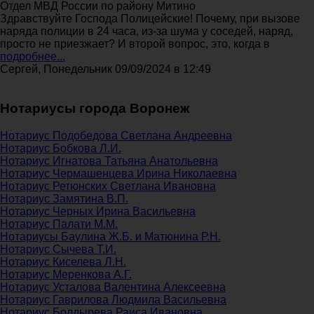
Отдел МВД России по району Митино
Здравствуйте Господа Полицейские! Почему, при вызове
наряда полиции в 24 часа, из-за шума у соседей, наряд,
просто не приезжает? И второй вопрос, это, когда в
подробнее...
Сергей, Понедельник 09/09/2024 в 12:49
Нотариусы города Воронеж
Нотариус Подобедова Светлана Андреевна
Нотариус Бобкова Л.И.
Нотариус Игнатова Татьяна Анатольевна
Нотариус Чермашенцева Ирина Николаевна
Нотариус Ретюнских Светлана Ивановна
Нотариус Замятина В.П.
Нотариус Черных Ирина Васильевна
Нотариус Палати М.М.
Нотариусы Баулина Ж.Б. и Матюнина Р.Н.
Нотариус Сычева Т.И.
Нотариус Киселева Л.Н.
Нотариус Меренкова А.Г.
Нотариус Усталова Валентина Алексеевна
Нотариус Гаврилова Людмила Васильевна
Нотариус Болдырева Раиса Ивановна