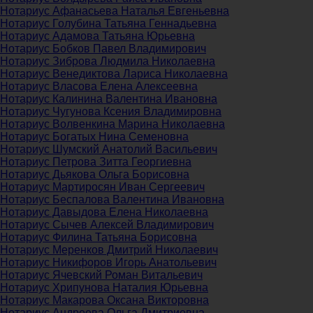
Нотариус Афанасьева Наталья Евгеньевна
Нотариус Голубина Татьяна Геннадьевна
Нотариус Адамова Татьяна Юрьевна
Нотариус Бобков Павел Владимирович
Нотариус Зиброва Людмила Николаевна
Нотариус Венедиктова Лариса Николаевна
Нотариус Власова Елена Алексеевна
Нотариус Калинина Валентина Ивановна
Нотариус Чугунова Ксения Владимировна
Нотариус Волвенкина Марина Николаевна
Нотариус Богатых Нина Семеновна
Нотариус Шумский Анатолий Васильевич
Нотариус Петрова Зитта Георгиевна
Нотариус Дьякова Ольга Борисовна
Нотариус Мартиросян Иван Сергеевич
Нотариус Беспалова Валентина Ивановна
Нотариус Давыдова Елена Николаевна
Нотариус Сычев Алексей Владимирович
Нотариус Филина Татьяна Борисовна
Нотариус Меренков Дмитрий Николаевич
Нотариус Никифоров Игорь Анатольевич
Нотариус Ячевский Роман Витальевич
Нотариус Хрипунова Наталия Юрьевна
Нотариус Макарова Оксана Викторовна
Нотариус Андреева Ольга Дмитриевна