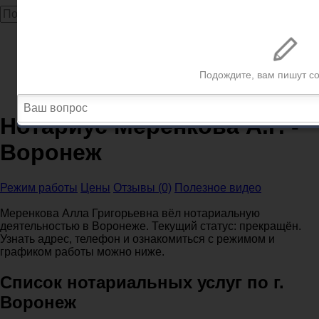
Главная
Нотариусы
Воронежская область
Нотариусы Воронеж
Нотариус Меренкова А.Г. - Воронеж
Нотариус Меренкова А.Г. -
Воронеж
Режим работы
Цены
Отзывы (0)
Полезное видео
Меренкова Алла Григорьевна вёл нотариальную
деятельностью в Воронеже. Текущий статус: прекращён.
Узнать адрес, телефон и ознакомиться с режимом и
графиком работы можно ниже.
Список нотариальных услуг по г.
Воронеж