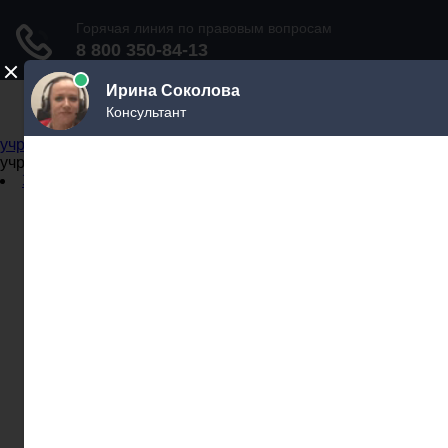
Не официальный справочник государственных
учреждений
Не официальный справочник государственных
учреждений
Задать вопрос юристу
Администрации
Бланки
МВД
Миграционные службы
МФЦ
Налоговые инспекции
Нотариусы
Почта
Прокуратура
Судебные приставы
Суды
Трудовые инспекции
Задать вопрос юристу