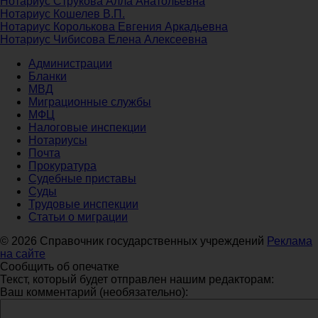
Нотариус Струкова Алла Анатольевна
Нотариус Кошелев В.П.
Нотариус Королькова Евгения Аркадьевна
Нотариус Чибисова Елена Алексеевна
Администрации
Бланки
МВД
Миграционные службы
МФЦ
Налоговые инспекции
Нотариусы
Почта
Прокуратура
Судебные приставы
Суды
Трудовые инспекции
Статьи о миграции
© 2026 Справочник государственных учреждений
Реклама
на сайте
Сообщить об опечатке
Текст, который будет отправлен нашим редакторам:
Ваш комментарий (необязательно):