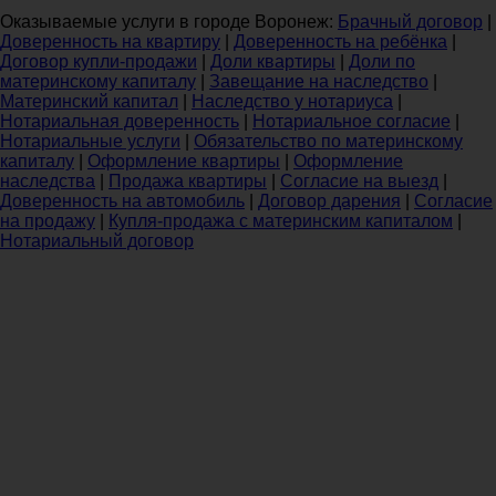
Оказываемые услуги в городе Воронеж:
Брачный договор
|
Доверенность на квартиру
|
Доверенность на ребёнка
|
Договор купли-продажи
|
Доли квартиры
|
Доли по
материнскому капиталу
|
Завещание на наследство
|
Материнский капитал
|
Наследство у нотариуса
|
Нотариальная доверенность
|
Нотариальное согласие
|
Нотариальные услуги
|
Обязательство по материнскому
капиталу
|
Оформление квартиры
|
Оформление
наследства
|
Продажа квартиры
|
Согласие на выезд
|
Доверенность на автомобиль
|
Договор дарения
|
Согласие
на продажу
|
Купля-продажа с материнским капиталом
|
Нотариальный договор