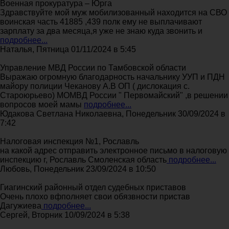
Военная прокуратура – Юрга
Здравствуйте мой муж мобилизованный находится на СВО
воинская часть 41885 ,439 полк ему не выплачивают
зарплату за два месяца,я уже не знаю куда звонить и
подробнее...
Наталья, Пятница 01/11/2024 в 5:45
Управление МВД России по Тамбовской области
Выражаю огромную благодарность начальнику УУП и ПДН
майору полиции Чеканову А.В ОП ( дислокация с.
Староюрьево) МОМВД России " Первомайский" ,в решении
вопросов моей мамы
подробнее...
Юдакова Светлана Николаевна, Понедельник 30/09/2024 в
7:42
Налоговая инспекция №1, Рославль
на какой адрес отправить электронное письмо в налоговую
инспекцию г, Рославль Смоленская область
подробнее...
Любовь, Понедельник 23/09/2024 в 10:50
Гиагинский районный отдел судебных приставов
Очень плохо вфполняет свои обязвности пристав
Дагужиева
подробнее...
Сергей, Вторник 10/09/2024 в 5:38