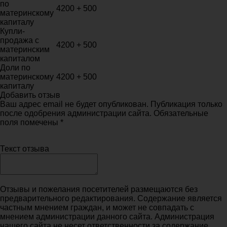
по
4200 + 500
материнскому
капиталу
Купли-
продажа с
4200 + 500
материнским
капиталом
Доли по
материнскому
4200 + 500
капиталу
Добавить отзыв
Ваш адрес email не будет опубликован. Публикация только
после одобрения администрации сайта. Обязательные
поля помечены *
Текст отзыва
Отзывы и пожелания посетителей размещаются без
предварительного редактирования. Содержание является
частным мнением граждан, и может не совпадать с
мнением администрации данного сайта. Администрация
нашего сайта не несет ответственности за содержание