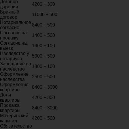
Договор
4200 + 300
дарения
Брачный
11000 + 500
договор
Нотариальное
8400 + 500
согласие
Согласие на
1400 + 500
продажу
Согласие на
1400 + 100
выезд
Наследство у
5000 + 500
нотариуса
Завещание на
1800 + 100
наследство
Оформление
2500 + 500
наследства
Оформление
8400 + 3000
квартиры
Доли
4200 + 300
квартиры
Продажа
8400 + 3000
квартиры
Материнский
4200 + 500
капитал
Обязательство