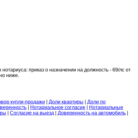
отариуса: приказ о назначении на должность - 69/лс от
но ниже.
овор купли-продажи
|
Доли квартиры
|
Доли по
веренность
|
Нотариальное согласие
|
Нотариальные
иры
|
Согласие на выезд
|
Доверенность на автомобиль
|