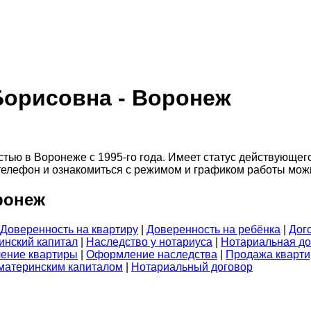
Борисовна - Воронеж
ю в Воронеже с 1995-го года. Имеет статус действующего н
с, телефон и ознакомиться с режимом и графиком работы мож
ронеж
Доверенность на квартиру
|
Доверенность на ребёнка
|
Дог
инский капитал
|
Наследство у нотариуса
|
Нотариальная до
ение квартиры
|
Оформление наследства
|
Продажа кварт
 материнским капиталом
|
Нотариальный договор