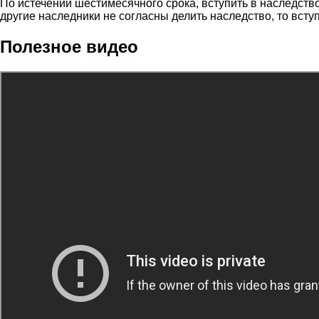
По истечении шестимесячного срока, вступить в наследство
другие наследники не согласны делить наследство, то всту
Полезное видео