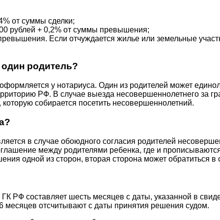
4% от суммы сделки;
000 рублей + 0,2% от суммы превышения;
 превышения. Если отчуждается жилье или земельные участ
 один родитель?
 оформляется у нотариуса. Один из родителей может едино
ерриторию РФ. В случае выезда несовершеннолетнего за гр
у, которую собирается посетить несовершеннолетний.
а?
ляется в случае обоюдного согласия родителей несоверше
соглашение между родителями ребенка, где и прописываютс
ения одной из сторон, вторая сторона может обратиться в
54 ГК РФ составляет шесть месяцев с даты, указанной в свид
6 месяцев отсчитывают с даты принятия решения судом.