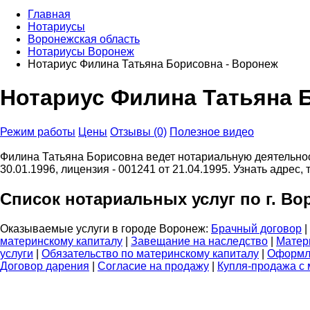
Главная
Нотариусы
Воронежская область
Нотариусы Воронеж
Нотариус Филина Татьяна Борисовна - Воронеж
Нотариус Филина Татьяна 
Режим работы
Цены
Отзывы (0)
Полезное видео
Филина Татьяна Борисовна ведет нотариальную деятельность
30.01.1996, лицензия - 001241 от 21.04.1995. Узнать адре
Список нотариальных услуг по г. Во
Оказываемые услуги в городе Воронеж:
Брачный договор
|
материнскому капиталу
|
Завещание на наследство
|
Матер
услуги
|
Обязательство по материнскому капиталу
|
Оформл
Договор дарения
|
Согласие на продажу
|
Купля-продажа с