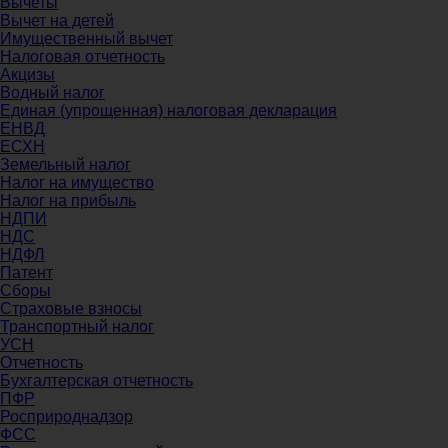
Вычеты
Вычет на детей
Имущественный вычет
Налоговая отчетность
Акцизы
Водный налог
Единая (упрощенная) налоговая декларация
ЕНВД
ЕСХН
Земельный налог
Налог на имущество
Налог на прибыль
НДПИ
НДС
НДФЛ
Патент
Сборы
Страховые взносы
Транспортный налог
УСН
Отчетность
Бухгалтерская отчетность
ПФР
Росприроднадзор
ФСС