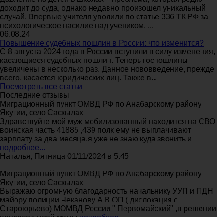
доходит до суда, однако недавно произошел уникальный
случай. Впервые учителя уволили по статье 336 ТК РФ за
психологическое насилие над учеником. ...
06.08.24
Повышение судебных пошлин в России: что изменится?
С 8 августа 2024 года в России вступили в силу изменения,
касающиеся судебных пошлин. Теперь госпошлины
увеличены в несколько раз. Данное нововведение, прежде
всего, касается юридических лиц. Также в...
Посмотреть все статьи
Последние отзывы
Миграционный пункт ОМВД РФ по Анабарскому району
Якутии, село Саскылах
Здравствуйте мой муж мобилизованный находится на СВО
воинская часть 41885 ,439 полк ему не выплачивают
зарплату за два месяца,я уже не знаю куда звонить и
подробнее...
Наталья, Пятница 01/11/2024 в 5:45
Миграционный пункт ОМВД РФ по Анабарскому району
Якутии, село Саскылах
Выражаю огромную благодарность начальнику УУП и ПДН
майору полиции Чеканову А.В ОП ( дислокация с.
Староюрьево) МОМВД России " Первомайский" ,в решении