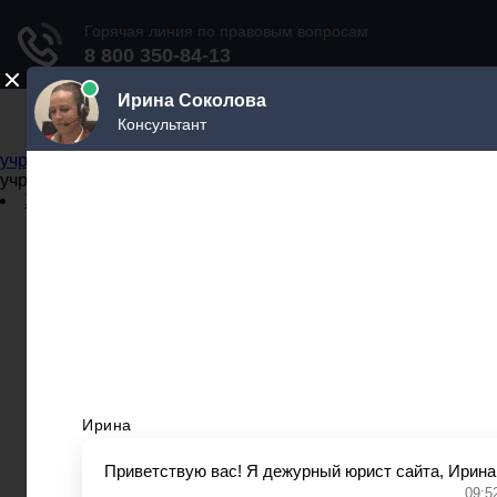
Не официальный справочник государственных
учреждений
Не официальный справочник государственных
учреждений
Задать вопрос юристу
Администрации
Бланки
МВД
Миграционные службы
МФЦ
Налоговые инспекции
Нотариусы
Почта
Прокуратура
Судебные приставы
Суды
Трудовые инспекции
Задать вопрос юристу