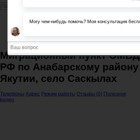
Главная
Миграционные службы
Республика Саха (Якутия)
Миграционный пункт ОМВД РФ по Анабарскому
району Якутии, село Саскылах
Миграционный пункт ОМВД
РФ по Анабарскому району
Якутии, село Саскылах
Телефоны
Адрес
Режим работы
Отзывы (0)
Полезное
видео