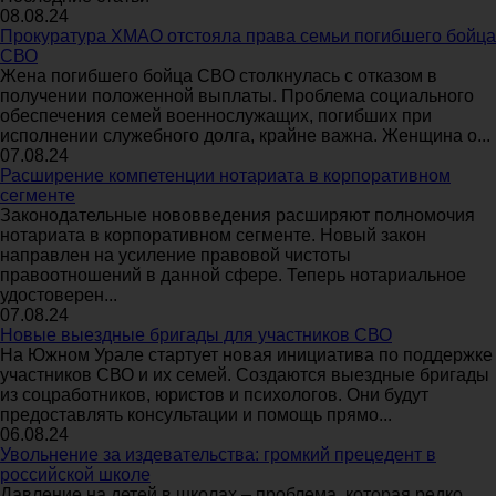
08.08.24
Прокуратура ХМАО отстояла права семьи погибшего бойца
СВО
Жена погибшего бойца СВО столкнулась с отказом в
получении положенной выплаты. Проблема социального
обеспечения семей военнослужащих, погибших при
исполнении служебного долга, крайне важна. Женщина о...
07.08.24
Расширение компетенции нотариата в корпоративном
сегменте
Законодательные нововведения расширяют полномочия
нотариата в корпоративном сегменте. Новый закон
направлен на усиление правовой чистоты
правоотношений в данной сфере. Теперь нотариальное
удостоверен...
07.08.24
Новые выездные бригады для участников СВО
На Южном Урале стартует новая инициатива по поддержке
участников СВО и их семей. Создаются выездные бригады
из соцработников, юристов и психологов. Они будут
предоставлять консультации и помощь прямо...
06.08.24
Увольнение за издевательства: громкий прецедент в
российской школе
Давление на детей в школах – проблема, которая редко