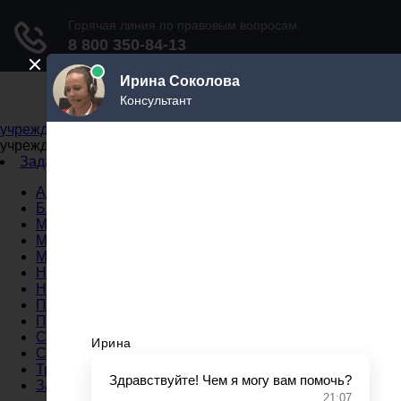
Не официальный справочник государственных
учреждений
Не официальный справочник государственных
учреждений
Задать вопрос юристу
Администрации
Бланки
МВД
Миграционные службы
МФЦ
Налоговые инспекции
Нотариусы
Почта
Прокуратура
Судебные приставы
Суды
Трудовые инспекции
Задать вопрос юристу