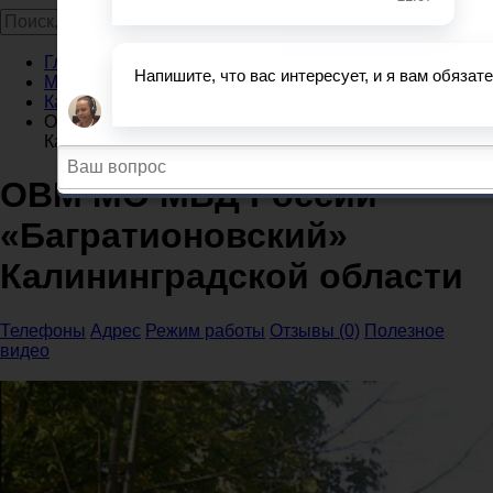
Главная
Миграционные службы
Калининградская область
ОВМ МО МВД России «Багратионовский»
Калининградской области
ОВМ МО МВД России
«Багратионовский»
Калининградской области
Телефоны
Адрес
Режим работы
Отзывы (0)
Полезное
видео