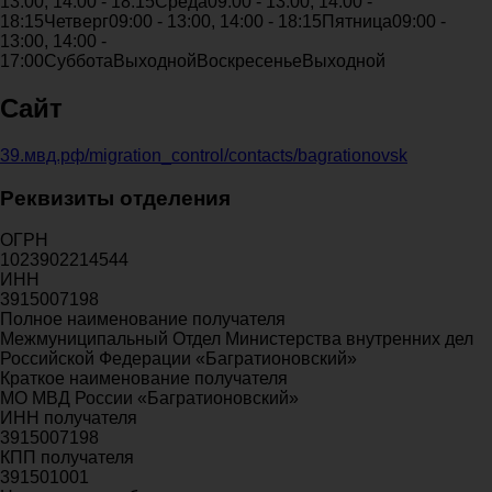
13:00, 14:00 - 18:15
Среда
09:00 - 13:00, 14:00 -
18:15
Четверг
09:00 - 13:00, 14:00 - 18:15
Пятница
09:00 -
13:00, 14:00 -
17:00
Суббота
Выходной
Воскресенье
Выходной
Сайт
39.мвд.рф/migration_control/contacts/bagrationovsk
Реквизиты отделения
ОГРН
1023902214544
ИНН
3915007198
Полное наименование получателя
Межмуниципальный Отдел Министерства внутренних дел
Российской Федерации «Багратионовский»
Краткое наименование получателя
МО МВД России «Багратионовский»
ИНН получателя
3915007198
КПП получателя
391501001