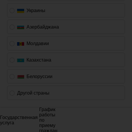
График
работы
Государственная
по
услуга
приему
граждан