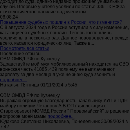
доходит до суда, однако недавно произошел уникальный
случай. Впервые учителя уволили по статье 336 ТК РФ за
психологическое насилие над учеником. ...
06.08.24
Повышение судебных пошлин в России: что изменится?
С 8 августа 2024 года в России вступили в силу изменения,
касающиеся судебных пошлин. Теперь госпошлины
увеличены в несколько раз. Данное нововведение, прежде
всего, касается юридических лиц. Также в...
Посмотреть все статьи
Последние отзывы
ОВМ ОМВД РФ по Кузнецку
Здравствуйте мой муж мобилизованный находится на СВО
воинская часть 41885 ,439 полк ему не выплачивают
зарплату за два месяца,я уже не знаю куда звонить и
подробнее...
Наталья, Пятница 01/11/2024 в 5:45
ОВМ ОМВД РФ по Кузнецку
Выражаю огромную благодарность начальнику УУП и ПДН
майору полиции Чеканову А.В ОП ( дислокация с.
Староюрьево) МОМВД России " Первомайский" ,в решении
вопросов моей мамы
подробнее...
Юдакова Светлана Николаевна, Понедельник 30/09/2024 в
7:42