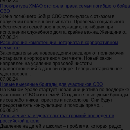
08.08.24
Прокуратура ХМАО отстояла права семьи погибшего бойца
СВО
Жена погибшего бойца СВО столкнулась с отказом в
получении положенной выплаты. Проблема социального
обеспечения семей военнослужащих, погибших при
исполнении служебного долга, крайне важна. Женщина о...
07.08.24
Расширение компетенции нотариата в корпоративном
сегменте
Законодательные нововведения расширяют полномочия
нотариата в корпоративном сегменте. Новый закон
направлен на усиление правовой чистоты
правоотношений в данной сфере. Теперь нотариальное
удостоверен...
07.08.24
Новые выездные бригады для участников СВО
На Южном Урале стартует новая инициатива по поддержке
участников СВО и их семей. Создаются выездные бригады
из соцработников, юристов и психологов. Они будут
предоставлять консультации и помощь прямо...
06.08.24
Увольнение за издевательства: громкий прецедент в
российской школе
Давление на детей в школах – проблема, которая редко