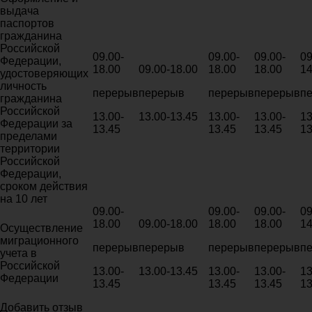
выдача
паспортов
гражданина
Российской
09.00-
09.00-
09.00-
09
Федерации,
18.00
09.00-18.00
18.00
18.00
14
удостоверяющих
личность
перерыв
перерыв
перерыв
перерыв
п
гражданина
Российской
13.00-
13.00-13.45
13.00-
13.00-
13
Федерации за
13.45
13.45
13.45
13
пределами
территории
Российской
Федерации,
сроком действия
на 10 лет
09.00-
09.00-
09.00-
09
18.00
09.00-18.00
18.00
18.00
14
Осуществление
миграционного
перерыв
перерыв
перерыв
перерыв
п
учета в
Российской
13.00-
13.00-13.45
13.00-
13.00-
13
Федерации
13.45
13.45
13.45
13
Добавить отзыв