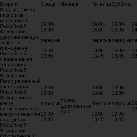
Вторник
Среда
Четверг
Пятница
Суббота
Выдача, замена
паспортов
гражданина
09.00-
09.00-
09.00-
09
Российской
18.00
18.00
18.00
14
Федерации,
удостоверяющих
перерыв
перерыв
перерыв
п
личность
—
гражданина
13.00-
13.00-
13.00-
13
Российской
13.45
13.45
13.45
13
Федерации на
территории
Российской
Федерации
Регистрационный
учет граждан
09.00-
09.00-
09.00-
Российской
18.00
18.00
18.00
Федерации по
прием
месту
09
перерыв
перерыв
перерыв
должностных
пребывания и по
13
лиц
13.00-
13.00-
13.00-
месту жительства
13.45
13.45
13.45
в пределах
Российской
Федерации
Оформление и