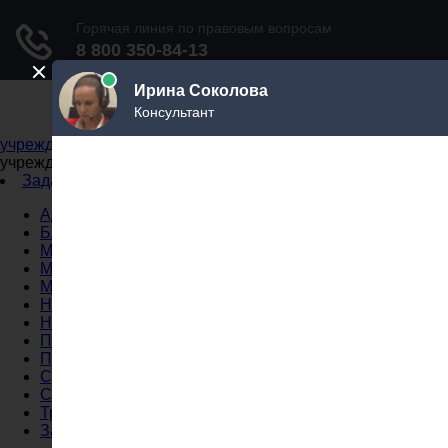
Не официальный справочник государственных
учреждений
Не официальный справочник государственных
учреждений
Задать вопрос юристу
Администрации
Бланки
МВД
Миграционные службы
МФЦ
Налоговые инспекции
Нотариусы
Почта
Прокуратура
Судебные приставы
Суды
Трудовые инспекции
Задать вопрос юристу