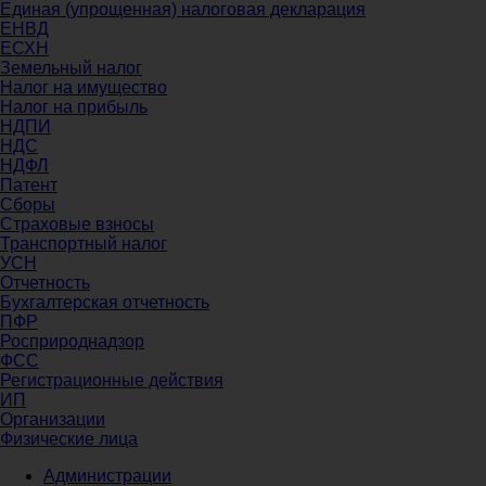
Единая (упрощенная) налоговая декларация
ЕНВД
ЕСХН
Земельный налог
Налог на имущество
Налог на прибыль
НДПИ
НДС
НДФЛ
Патент
Сборы
Страховые взносы
Транспортный налог
УСН
Отчетность
Бухгалтерская отчетность
ПФР
Росприроднадзор
ФСС
Регистрационные действия
ИП
Организации
Физические лица
Администрации