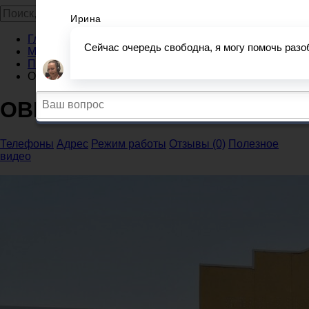
Главная
Миграционные службы
Пензенская область
ОВМ ОМВД РФ по Кузнецку
ОВМ ОМВД РФ по Кузнецку
Телефоны
Адрес
Режим работы
Отзывы (0)
Полезное
видео