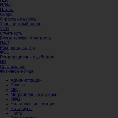
НДС
НДФЛ
Патент
Сборы
Страховые взносы
Транспортный налог
УСН
Отчетность
Бухгалтерская отчетность
ПФР
Росприроднадзор
ФСС
Регистрационные действия
ИП
Организации
Физические лица
Администрации
Бланки
МВД
Миграционные службы
МФЦ
Налоговые инспекции
Нотариусы
Почта