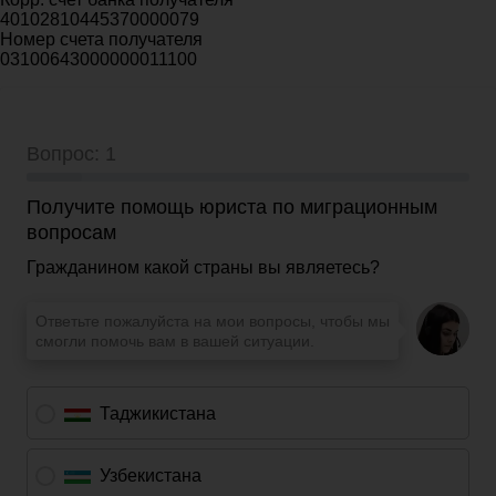
40102810445370000079
Номер счета получателя
03100643000000011100