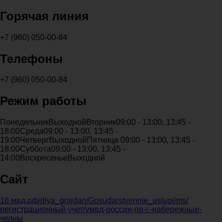
Горячая линия
+7 (960) 050-00-84
Телефоны
+7 (960) 050-00-84
Режим работы
Понедельник
Выходной
Вторник
09:00 - 13:00, 13:45 -
18:00
Среда
09:00 - 13:00, 13:45 -
19:00
Четверг
Выходной
Пятница
09:00 - 13:00, 13:45 -
18:00
Суббота
09:00 - 13:00, 13:45 -
14:00
Воскресенье
Выходной
Сайт
16.мвд.рф/dlya_grajdan/Gosudarstvennie_uslugi/ms/
регистрационный-учет/умвд-россии-по-г.-набережные-
челны