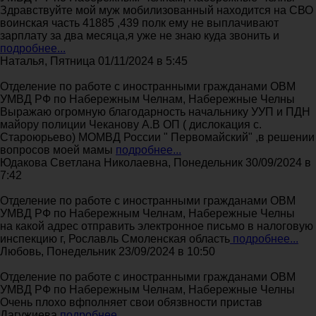
Здравствуйте мой муж мобилизованный находится на СВО
воинская часть 41885 ,439 полк ему не выплачивают
зарплату за два месяца,я уже не знаю куда звонить и
подробнее...
Наталья, Пятница 01/11/2024 в 5:45
Отделение по работе с иностранными гражданами ОВМ
УМВД РФ по Набережным Челнам, Набережные Челны
Выражаю огромную благодарность начальнику УУП и ПДН
майору полиции Чеканову А.В ОП ( дислокация с.
Староюрьево) МОМВД России " Первомайский" ,в решении
вопросов моей мамы
подробнее...
Юдакова Светлана Николаевна, Понедельник 30/09/2024 в
7:42
Отделение по работе с иностранными гражданами ОВМ
УМВД РФ по Набережным Челнам, Набережные Челны
на какой адрес отправить электронное письмо в налоговую
инспекцию г, Рославль Смоленская область
подробнее...
Любовь, Понедельник 23/09/2024 в 10:50
Отделение по работе с иностранными гражданами ОВМ
УМВД РФ по Набережным Челнам, Набережные Челны
Очень плохо вфполняет свои обязвности пристав
Дагужиева
подробнее...