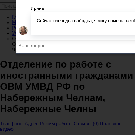
Главная
Миграционные службы
Республика Татарстан
УФМС Набережные Челны
Отделение по работе с иностранными гражданами
ОВМ УМВД РФ по Набережным Челнам, Набережные
Челны
Отделение по работе с
иностранными гражданами
ОВМ УМВД РФ по
Набережным Челнам,
Набережные Челны
Телефоны
Адрес
Режим работы
Отзывы (0)
Полезное
видео