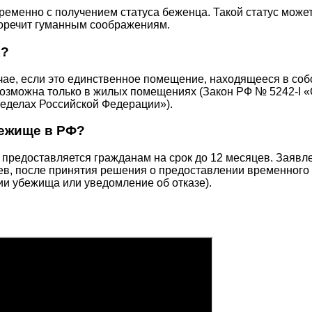
менно с получением статуса беженца. Такой статус может
оречит гуманным соображениям.
х?
учае, если это единственное помещение, находящееся в со
возможна только в жилых помещениях (Закон РФ № 5242-I 
еделах Российской Федерации»).
бежище в РФ?
предоставляется гражданам на срок до 12 месяцев. Заявл
ев, после принятия решения о предоставлении временного 
ии убежища или уведомление об отказе).