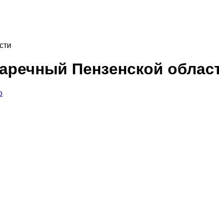
сти
аречный Пензенской облас
о