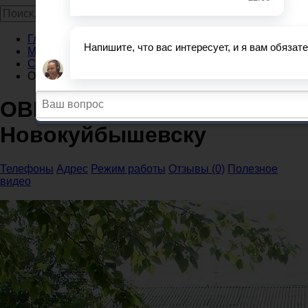
Главная
Миграционные службы
Самарская область
ОВМ ОМВД России по Новокуйбышевску
ОВМ ОМВД России по
Новокуйбышевску
Телефоны
Адрес
Режим работы
Отзывы (0)
Полезное
видео