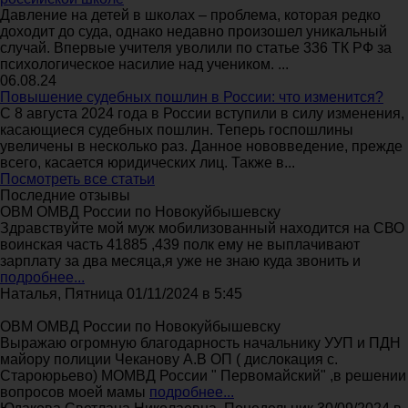
Давление на детей в школах – проблема, которая редко
доходит до суда, однако недавно произошел уникальный
случай. Впервые учителя уволили по статье 336 ТК РФ за
психологическое насилие над учеником. ...
06.08.24
Повышение судебных пошлин в России: что изменится?
С 8 августа 2024 года в России вступили в силу изменения,
касающиеся судебных пошлин. Теперь госпошлины
увеличены в несколько раз. Данное нововведение, прежде
всего, касается юридических лиц. Также в...
Посмотреть все статьи
Последние отзывы
ОВМ ОМВД России по Новокуйбышевску
Здравствуйте мой муж мобилизованный находится на СВО
воинская часть 41885 ,439 полк ему не выплачивают
зарплату за два месяца,я уже не знаю куда звонить и
подробнее...
Наталья, Пятница 01/11/2024 в 5:45
ОВМ ОМВД России по Новокуйбышевску
Выражаю огромную благодарность начальнику УУП и ПДН
майору полиции Чеканову А.В ОП ( дислокация с.
Староюрьево) МОМВД России " Первомайский" ,в решении
вопросов моей мамы
подробнее...