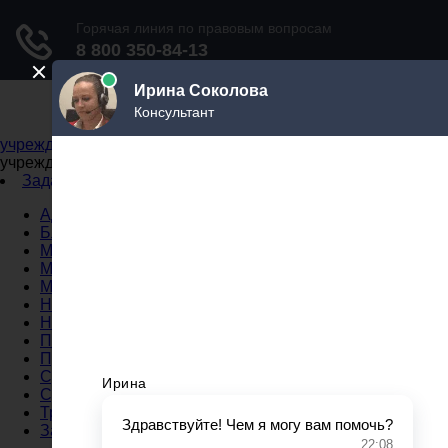
Не официальный справочник государственных
учреждений
Не официальный справочник государственных
учреждений
Задать вопрос юристу
Администрации
Бланки
МВД
Миграционные службы
МФЦ
Налоговые инспекции
Нотариусы
Почта
Прокуратура
Судебные приставы
Суды
Трудовые инспекции
Задать вопрос юристу