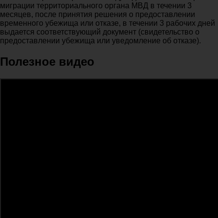
миграции территориального органа МВД в течении 3
месяцев, после принятия решения о предоставлении
временного убежища или отказе, в течении 3 рабочих дней
выдается соответствующий документ (свидетельство о
предоставлении убежища или уведомление об отказе).
Полезное видео