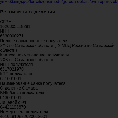
увм.63.мвд.рф/for-citizens/mode/goroda-oblasti/ovm-op-novok
Реквизиты отделения
ОГРН
1026303118291
ИНН
6330000271
Полное наименование получателя
УФК по Самарской области (ГУ МВД России по Самарской
области)
Краткое наименование получателя
УФК по Самарской области
ИНН получателя
6317021970
КПП получателя
631601001
Наименование банка получателя
Отделение Самара
БИК банка получателя
043601001
Лицевой счет
04421193670
Номер счета получателя
40101810822020012001