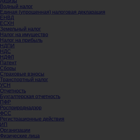
Акцизы
Водный налог
Единая (упрощенная) налоговая декларация
ЕНВД
ЕСХН
Земельный налог
Налог на имущество
Налог на прибыль
НДПИ
НДС
НДФЛ
Патент
Сборы
Страховые взносы
Транспортный налог
УСН
Отчетность
Бухгалтерская отчетность
ПФР
Росприроднадзор
ФСС
Регистрационные действия
ИП
Организации
Физические лица