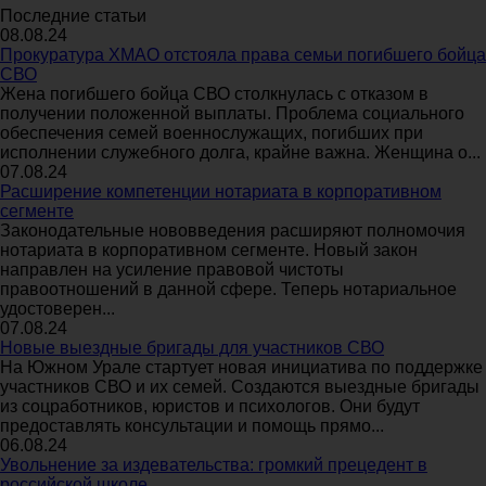
Последние статьи
08.08.24
Прокуратура ХМАО отстояла права семьи погибшего бойца
СВО
Жена погибшего бойца СВО столкнулась с отказом в
получении положенной выплаты. Проблема социального
обеспечения семей военнослужащих, погибших при
исполнении служебного долга, крайне важна. Женщина о...
07.08.24
Расширение компетенции нотариата в корпоративном
сегменте
Законодательные нововведения расширяют полномочия
нотариата в корпоративном сегменте. Новый закон
направлен на усиление правовой чистоты
правоотношений в данной сфере. Теперь нотариальное
удостоверен...
07.08.24
Новые выездные бригады для участников СВО
На Южном Урале стартует новая инициатива по поддержке
участников СВО и их семей. Создаются выездные бригады
из соцработников, юристов и психологов. Они будут
предоставлять консультации и помощь прямо...
06.08.24
Увольнение за издевательства: громкий прецедент в
российской школе