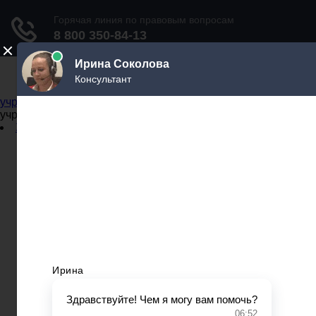
Не официальный справочник государственных
учреждений
Не официальный справочник государственных
учреждений
Задать вопрос юристу
Администрации
Бланки
МВД
Миграционные службы
МФЦ
Налоговые инспекции
Нотариусы
Почта
Прокуратура
Судебные приставы
Суды
Трудовые инспекции
Задать вопрос юристу