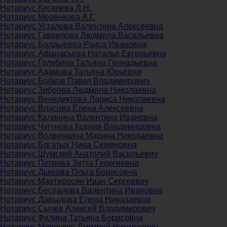
Нотариус Киселева Л.Н.
Нотариус Меренкова А.Г.
Нотариус Усталова Валентина Алексеевна
Нотариус Гаврилова Людмила Васильевна
Нотариус Болдырева Раиса Ивановна
Нотариус Афанасьева Наталья Евгеньевна
Нотариус Голубина Татьяна Геннадьевна
Нотариус Адамова Татьяна Юрьевна
Нотариус Бобков Павел Владимирович
Нотариус Зиброва Людмила Николаевна
Нотариус Венедиктова Лариса Николаевна
Нотариус Власова Елена Алексеевна
Нотариус Калинина Валентина Ивановна
Нотариус Чугунова Ксения Владимировна
Нотариус Волвенкина Марина Николаевна
Нотариус Богатых Нина Семеновна
Нотариус Шумский Анатолий Васильевич
Нотариус Петрова Зитта Георгиевна
Нотариус Дьякова Ольга Борисовна
Нотариус Мартиросян Иван Сергеевич
Нотариус Беспалова Валентина Ивановна
Нотариус Давыдова Елена Николаевна
Нотариус Сычев Алексей Владимирович
Нотариус Филина Татьяна Борисовна
Нотариус Меренков Дмитрий Николаевич