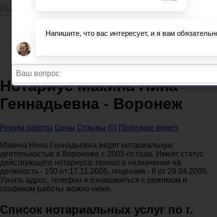
Главная
Нотариусы
Воронежская область
Нотариусы Воронеж
Нотариус Макина Нина Геннадьевна - Воронеж
Нотариус Макина Нина
Геннадьевна - Воронеж
Режим работы
Цены
Отзывы (0)
Полезное видео
Макина Нина Геннадьевна ведет нотариальную
деятельностью в Воронеже с 2005-го года. Имеет статус
действующего нотариуса: приказ о назначении на
должность - 150 от 17.11.2005, лицензия - 8 от 29.04.2005.
Узнать адрес, телефон и ознакомиться с режимом и
графиком работы можно ниже.
Список нотариальных услуг по г.