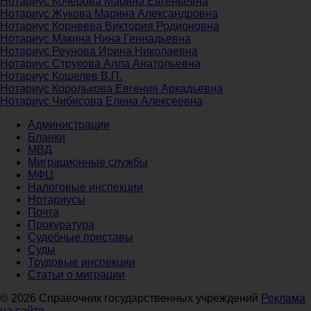
Нотариус Кочерова Марина Евгеньевна
Нотариус Жукова Марина Александровна
Нотариус Корнеева Виктория Родионовна
Нотариус Макина Нина Геннадьевна
Нотариус Реунова Ирина Николаевна
Нотариус Струкова Алла Анатольевна
Нотариус Кошелев В.П.
Нотариус Королькова Евгения Аркадьевна
Нотариус Чибисова Елена Алексеевна
Администрации
Бланки
МВД
Миграционные службы
МФЦ
Налоговые инспекции
Нотариусы
Почта
Прокуратура
Судебные приставы
Суды
Трудовые инспекции
Статьи о миграции
© 2026 Справочник государственных учреждений
Реклама
на сайте