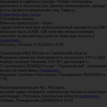
касающиеся судебных пошлин. Теперь госпошлины
увеличены в несколько раз. Данное нововведение, прежде
всего, касается юридических лиц. Также в...
Посмотреть все статьи
Последние отзывы
Военная прокуратура – Юрга
Здравствуйте мой муж мобилизованный находится на СВО
воинская часть 41885 ,439 полк ему не выплачивают
зарплату за два месяца,я уже не знаю куда звонить и
подробнее...
Наталья, Пятница 01/11/2024 в 5:45
Управление МВД России по Тамбовской области
Выражаю огромную благодарность начальнику УУП и ПДН
майору полиции Чеканову А.В ОП ( дислокация с.
Староюрьево) МОМВД России " Первомайский" ,в решении
вопросов моей мамы
подробнее...
Юдакова Светлана Николаевна, Понедельник 30/09/2024 в
7:42
Налоговая инспекция №1, Рославль
на какой адрес отправить электронное письмо в налоговую
инспекцию г, Рославль Смоленская область
подробнее...
Любовь, Понедельник 23/09/2024 в 10:50