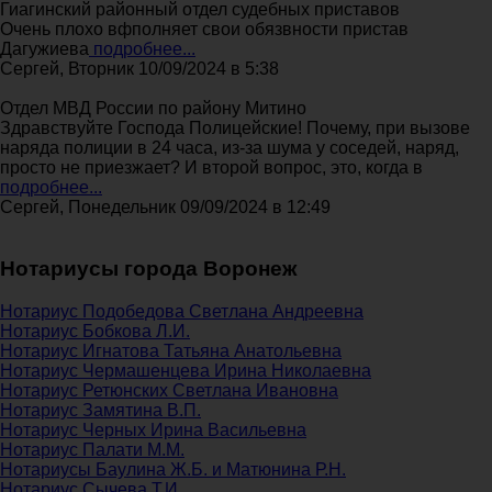
Гиагинский районный отдел судебных приставов
Очень плохо вфполняет свои обязвности пристав
Дагужиева
подробнее...
Сергей, Вторник 10/09/2024 в 5:38
Отдел МВД России по району Митино
Здравствуйте Господа Полицейские! Почему, при вызове
наряда полиции в 24 часа, из-за шума у соседей, наряд,
просто не приезжает? И второй вопрос, это, когда в
подробнее...
Сергей, Понедельник 09/09/2024 в 12:49
Нотариусы города Воронеж
Нотариус Подобедова Светлана Андреевна
Нотариус Бобкова Л.И.
Нотариус Игнатова Татьяна Анатольевна
Нотариус Чермашенцева Ирина Николаевна
Нотариус Ретюнских Светлана Ивановна
Нотариус Замятина В.П.
Нотариус Черных Ирина Васильевна
Нотариус Палати М.М.
Нотариусы Баулина Ж.Б. и Матюнина Р.Н.
Нотариус Сычева Т.И.