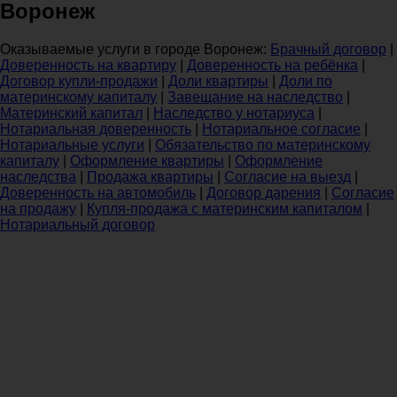
Воронеж
Оказываемые услуги в городе Воронеж:
Брачный договор
|
Доверенность на квартиру
|
Доверенность на ребёнка
|
Договор купли-продажи
|
Доли квартиры
|
Доли по
материнскому капиталу
|
Завещание на наследство
|
Материнский капитал
|
Наследство у нотариуса
|
Нотариальная доверенность
|
Нотариальное согласие
|
Нотариальные услуги
|
Обязательство по материнскому
капиталу
|
Оформление квартиры
|
Оформление
наследства
|
Продажа квартиры
|
Согласие на выезд
|
Доверенность на автомобиль
|
Договор дарения
|
Согласие
на продажу
|
Купля-продажа с материнским капиталом
|
Нотариальный договор