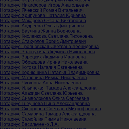
Нотариус Никифоров Игорь Анатольевич
Нотариус Ячевский Роман Витальевич
Нотариус Хрипунова Наталия Юрьевна
Нотариус Макарова Оксана Викторовна
Нотариус Андреева Ольга Дмитриевна
Нотариус Баулина Жанна Борисовна
Нотариус Кисленкова Светлана Тихоновна
Нотариус Стахурлов Борис Дмитриевич
Нотариус Трояновская Светлана Леонидовна
Нотариус Золотухина Людмила Николаевна
Нотариус Зарецких Людмила Ивановна
Нотариус Образцова Ирина Николаевна
Нотариус Котова Наталия Евгеньевна
Нотариус Корнюшина Наталья Владимировна
Нотариус Матюнина Римма Николаевна
Нотариус Чугунова Анна Николаевна
Нотариус Ильинская Тамара Александровна
Нотариус Апазиди Светлана Юрьевна
Нотариус Символокова Ольга Сергеевна
Нотариус Гнеушева Нина Александровна
Нотариус Скворцова Светлана Митрофановна
Нотариус Самарина Тамара Александровна
Нотариус Самойлик Римма Николаевна
Нотариус Васильченко Л.А.