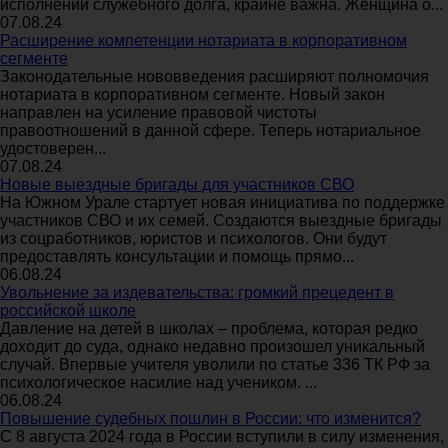
исполнении служебного долга, крайне важна. Женщина о...
07.08.24
Расширение компетенции нотариата в корпоративном
сегменте
Законодательные нововведения расширяют полномочия
нотариата в корпоративном сегменте. Новый закон
направлен на усиление правовой чистоты
правоотношений в данной сфере. Теперь нотариальное
удостоверен...
07.08.24
Новые выездные бригады для участников СВО
На Южном Урале стартует новая инициатива по поддержке
участников СВО и их семей. Создаются выездные бригады
из соцработников, юристов и психологов. Они будут
предоставлять консультации и помощь прямо...
06.08.24
Увольнение за издевательства: громкий прецедент в
российской школе
Давление на детей в школах – проблема, которая редко
доходит до суда, однако недавно произошел уникальный
случай. Впервые учителя уволили по статье 336 ТК РФ за
психологическое насилие над учеником. ...
06.08.24
Повышение судебных пошлин в России: что изменится?
С 8 августа 2024 года в России вступили в силу изменения,