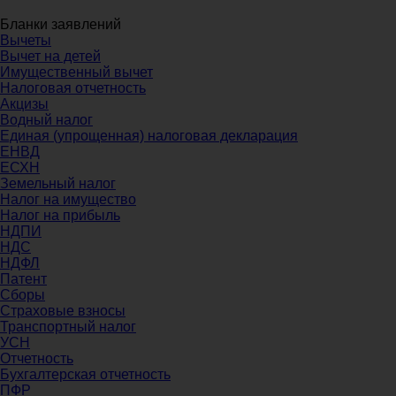
Бланки заявлений
Вычеты
Вычет на детей
Имущественный вычет
Налоговая отчетность
Акцизы
Водный налог
Единая (упрощенная) налоговая декларация
ЕНВД
ЕСХН
Земельный налог
Налог на имущество
Налог на прибыль
НДПИ
НДС
НДФЛ
Патент
Сборы
Страховые взносы
Транспортный налог
УСН
Отчетность
Бухгалтерская отчетность
ПФР