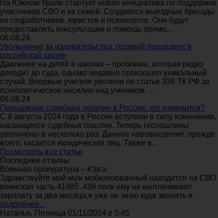
На Южном Урале стартует новая инициатива по поддержке
участников СВО и их семей. Создаются выездные бригады
из соцработников, юристов и психологов. Они будут
предоставлять консультации и помощь прямо...
06.08.24
Увольнение за издевательства: громкий прецедент в
российской школе
Давление на детей в школах – проблема, которая редко
доходит до суда, однако недавно произошел уникальный
случай. Впервые учителя уволили по статье 336 ТК РФ за
психологическое насилие над учеником. ...
06.08.24
Повышение судебных пошлин в России: что изменится?
С 8 августа 2024 года в России вступили в силу изменения,
касающиеся судебных пошлин. Теперь госпошлины
увеличены в несколько раз. Данное нововведение, прежде
всего, касается юридических лиц. Также в...
Посмотреть все статьи
Последние отзывы
Военная прокуратура – Юрга
Здравствуйте мой муж мобилизованный находится на СВО
воинская часть 41885 ,439 полк ему не выплачивают
зарплату за два месяца,я уже не знаю куда звонить и
подробнее...
Наталья, Пятница 01/11/2024 в 5:45