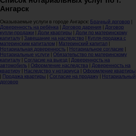
Список нотариальных услуг по г.
Ангарск
Оказываемые услуги в городе Ангарск:
Брачный договор
|
Доверенность на ребёнка
|
Договор дарения
|
Договор
купли-продажи
|
Доли квартиры
|
Доли по материнскому
капиталу
|
Завещание на наследство
|
Купля-продажа с
материнским капиталом
|
Материнский капитал
|
Нотариальная доверенность
|
Нотариальное согласие
|
Нотариальные услуги
|
Обязательство по материнскому
капиталу
|
Согласие на выезд
|
Доверенность на
автомобиль
|
Оформление наследства
|
Доверенность на
квартиру
|
Наследство у нотариуса
|
Оформление квартиры
|
Продажа квартиры
|
Согласие на продажу
|
Нотариальный
договор