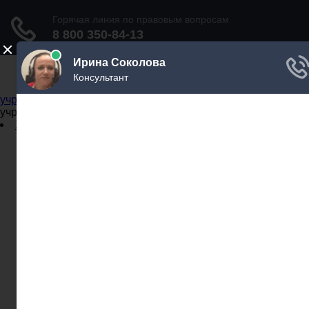
Не официальный справочник государственных
учреждений
Не официальный справочник государственных
учреждений
Задать вопрос юристу
Администрации
Бланки
МВД
Миграционные службы
МФЦ
Налоговые инспекции
Нотариусы
Почта
Прокуратура
Судебные приставы
Суды
Трудовые инспекции
Задать вопрос юристу