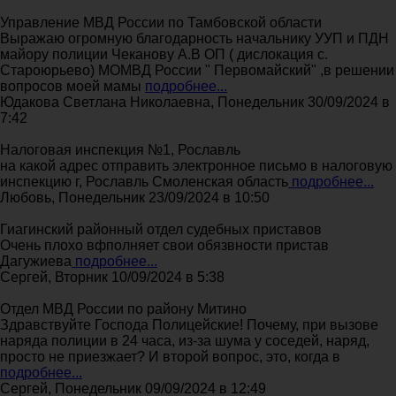
Управление МВД России по Тамбовской области
Выражаю огромную благодарность начальнику УУП и ПДН
майору полиции Чеканову А.В ОП ( дислокация с.
Староюрьево) МОМВД России " Первомайский" ,в решении
вопросов моей мамы
подробнее...
Юдакова Светлана Николаевна, Понедельник 30/09/2024 в
7:42
Налоговая инспекция №1, Рославль
на какой адрес отправить электронное письмо в налоговую
инспекцию г, Рославль Смоленская область
подробнее...
Любовь, Понедельник 23/09/2024 в 10:50
Гиагинский районный отдел судебных приставов
Очень плохо вфполняет свои обязвности пристав
Дагужиева
подробнее...
Сергей, Вторник 10/09/2024 в 5:38
Отдел МВД России по району Митино
Здравствуйте Господа Полицейские! Почему, при вызове
наряда полиции в 24 часа, из-за шума у соседей, наряд,
просто не приезжает? И второй вопрос, это, когда в
подробнее...
Сергей, Понедельник 09/09/2024 в 12:49