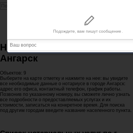
Главная
Нотариусы
Нотариусы в городе Ангарск
Нотариусы в городе
Ангарск
Объектов: 9
Выберите на карте отметку и нажмите на нее: вы увидите
все необходимые данные о нотариусе в городе Ангарск:
адрес его офиса, контактный телефон, график работы.
Позвонив по указанному номеру, вы сможете лично узнать
все подробности о предоставляемых услугах и их
стоимости, записаться на конкретное время. Для поиска
под другим городам введите название населенного пункта.