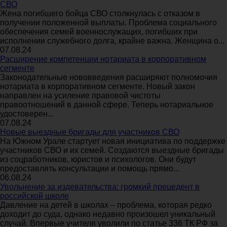
СВО
Жена погибшего бойца СВО столкнулась с отказом в
получении положенной выплаты. Проблема социального
обеспечения семей военнослужащих, погибших при
исполнении служебного долга, крайне важна. Женщина о...
07.08.24
Расширение компетенции нотариата в корпоративном
сегменте
Законодательные нововведения расширяют полномочия
нотариата в корпоративном сегменте. Новый закон
направлен на усиление правовой чистоты
правоотношений в данной сфере. Теперь нотариальное
удостоверен...
07.08.24
Новые выездные бригады для участников СВО
На Южном Урале стартует новая инициатива по поддержке
участников СВО и их семей. Создаются выездные бригады
из соцработников, юристов и психологов. Они будут
предоставлять консультации и помощь прямо...
06.08.24
Увольнение за издевательства: громкий прецедент в
российской школе
Давление на детей в школах – проблема, которая редко
доходит до суда, однако недавно произошел уникальный
случай. Впервые учителя уволили по статье 336 ТК РФ за