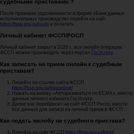
судебными приставами ?
После проверки задолженности в форме «Банк данных
исполнительных производств» перейти на сайт
https://fssp.gov.ru/iss/ip
и оплатить
Личный кабинет ФССП/РОСП
Личный кабинет закрыт в 2020 г., все онлайн операции
ФССП можно производить через портал
ГосУслуги
Как записать на прием онлайн к судебным
приставам?
Перейти по ссылке сайта ФССП
https://fssp.gov.ru/fssponline/
Нажать на кнопку «Авторизоваться по ЕСИА», ввести
данные личного кабинета ГосУслуги
Далее вас перебросит на сайт ФССП Росси, ввести
все данные для записи на личный прием в ФССП
Как подать жалобу на судебного пристава?
Перейти на сайт ФССП
https://fssp.gov.ru/form/
,