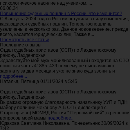
психологическое насилие над учеником. ...
06.08.24
Повышение судебных пошлин в России: что изменится?
С 8 августа 2024 года в России вступили в силу изменения,
касающиеся судебных пошлин. Теперь госпошлины
увеличены в несколько раз. Данное нововведение, прежде
всего, касается юридических лиц. Также в...
Посмотреть все статьи
Последние отзывы
Отдел судебных приставов (ОСП) по Лахденпохскому
району, Лахденпохья
Здравствуйте мой муж мобилизованный находится на СВО
воинская часть 41885 ,439 полк ему не выплачивают
зарплату за два месяца,я уже не знаю куда звонить и
подробнее...
Наталья, Пятница 01/11/2024 в 5:45
Отдел судебных приставов (ОСП) по Лахденпохскому
району, Лахденпохья
Выражаю огромную благодарность начальнику УУП и ПДН
майору полиции Чеканову А.В ОП ( дислокация с.
Староюрьево) МОМВД России " Первомайский" ,в решении
вопросов моей мамы
подробнее...
Юдакова Светлана Николаевна, Понедельник 30/09/2024 в
7:42