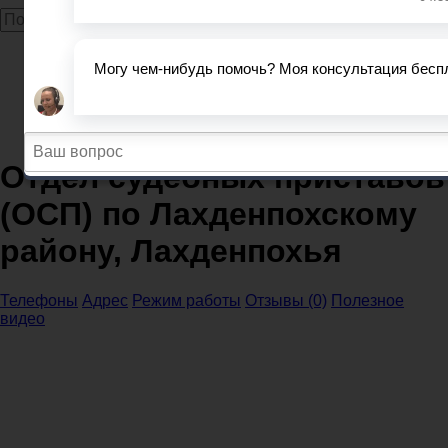
Главная
Судебные приставы
Республика Карелия
Отдел судебных приставов (ОСП) по Лахденпохскому
району, Лахденпохья
Отдел судебных приставов
(ОСП) по Лахденпохскому
району, Лахденпохья
Телефоны
Адрес
Режим работы
Отзывы (0)
Полезное
видео