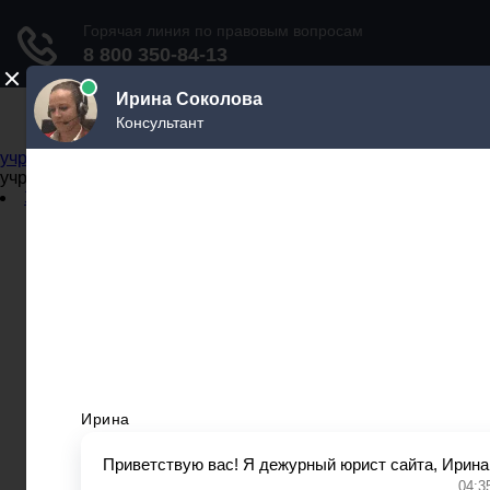
Не официальный справочник государственных
учреждений
Не официальный справочник государственных
учреждений
Задать вопрос юристу
Администрации
Бланки
МВД
Миграционные службы
МФЦ
Налоговые инспекции
Нотариусы
Почта
Прокуратура
Судебные приставы
Суды
Трудовые инспекции
Задать вопрос юристу