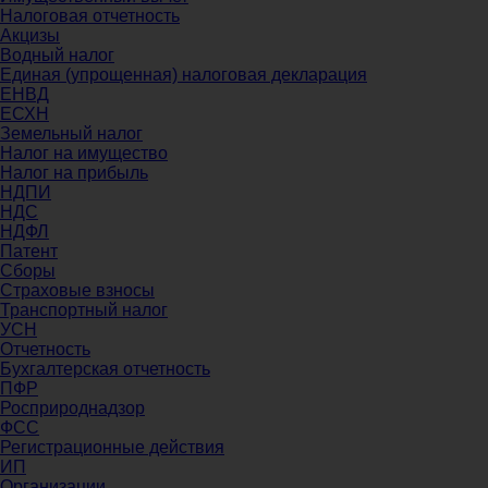
Налоговая отчетность
Акцизы
Водный налог
Единая (упрощенная) налоговая декларация
ЕНВД
ЕСХН
Земельный налог
Налог на имущество
Налог на прибыль
НДПИ
НДС
НДФЛ
Патент
Сборы
Страховые взносы
Транспортный налог
УСН
Отчетность
Бухгалтерская отчетность
ПФР
Росприроднадзор
ФСС
Регистрационные действия
ИП
Организации