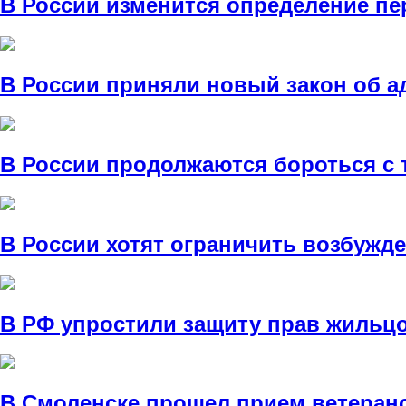
В России изменится определение п
В России приняли новый закон об а
В России продолжаются бороться 
В России хотят ограничить возбужде
В РФ упростили защиту прав жильц
В Смоленске прошел прием ветеран