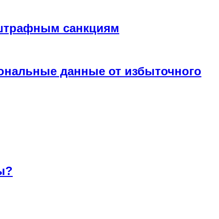
 штрафным санкциям
сональные данные от избыточного
ы?