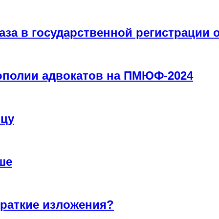
каза в государственной регистрации
ополии адвокатов на ПМЮФ-2024
ицу
ше
краткие изложения?