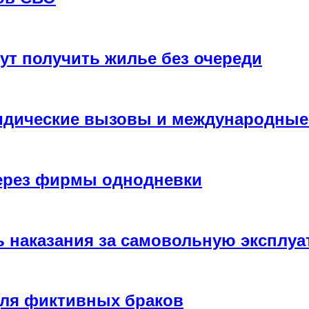
т получить жилье без очереди
ридические вызовы и международны
ерез фирмы однодневки
ь наказания за самовольную эксплу
для фиктивных браков