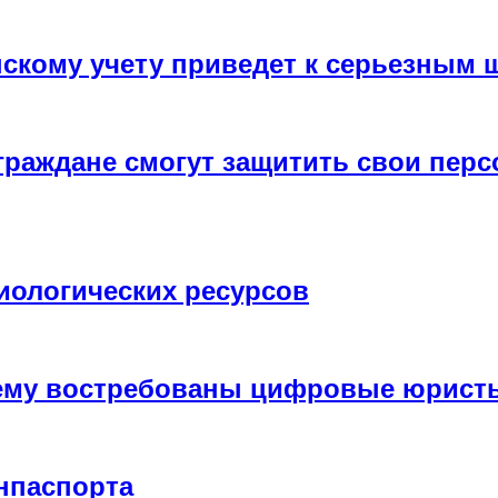
нскому учету приведет к серьезным
 граждане смогут защитить свои пер
иологических ресурсов
чему востребованы цифровые юрист
нпаспорта