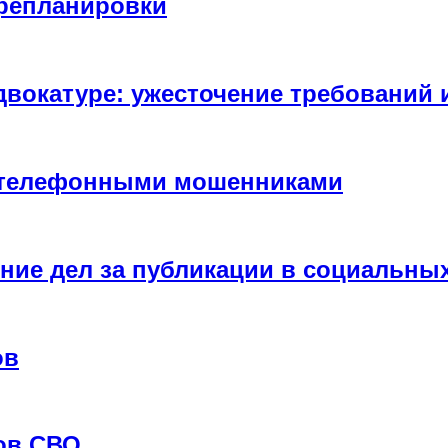
ерепланировки
двокатуре: ужесточение требований 
с телефонными мошенниками
ние дел за публикации в социальных
ов
ов СВО